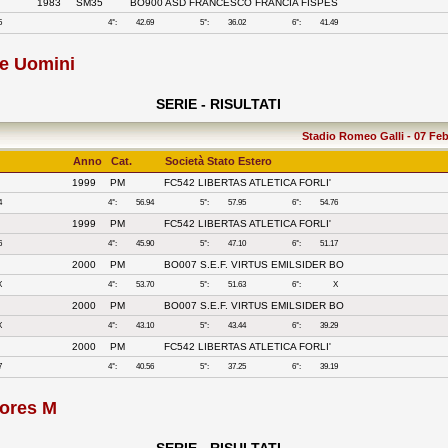
1983
SM35
BO900 ASD FRANCESCO FRANCIA FISPES
5
4°:
42.69
5°:
36.02
6°:
41.49
se Uomini
SERIE - RISULTATI
Stadio Romeo Galli - 07 Feb
Anno
Cat.
Società Stato Estero
1999
PM
FC542 LIBERTAS ATLETICA FORLI'
4
4°:
56.94
5°:
57.95
6°:
54.76
1999
PM
FC542 LIBERTAS ATLETICA FORLI'
6
4°:
45.90
5°:
47.10
6°:
51.17
2000
PM
BO007 S.E.F. VIRTUS EMILSIDER BO
X
4°:
53.70
5°:
51.63
6°:
X
2000
PM
BO007 S.E.F. VIRTUS EMILSIDER BO
X
4°:
43.10
5°:
43.44
6°:
39.29
2000
PM
FC542 LIBERTAS ATLETICA FORLI'
7
4°:
40.56
5°:
37.25
6°:
39.19
iores M