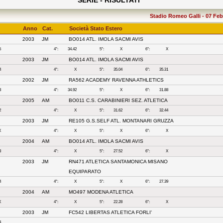
SERIE - RISULTATI
Stadio Romeo Galli - 07 Febb
Anno
Cat.
Società Stato Estero
2003
JM
BO014 ATL. IMOLA SACMI AVIS
5
4°:
34.42
5°:
X
6°:
X
2003
JM
BO014 ATL. IMOLA SACMI AVIS
4
4°:
X
5°:
35.04
6°:
35.31
2002
JM
RA562 ACADEMY RAVENNA ATHLETICS
3
4°:
34.92
5°:
X
6°:
31.88
2005
AM
BO011 C.S. CARABINIERI SEZ. ATLETICA
2
4°:
X
5°:
31.62
6°:
32.44
2003
JM
RE105 G.S.SELF ATL. MONTANARI GRUZZA
X
4°:
X
5°:
X
6°:
X
2004
AM
BO014 ATL. IMOLA SACMI AVIS
3
4°:
X
5°:
27.52
6°:
X
2003
JM
RN471 ATLETICA SANTAMONICA MISANO
EQUIPARATO
4
4°:
X
5°:
X
6°:
27.39
2004
AM
MO497 MODENA ATLETICA
X
4°:
X
5°:
22.28
6°:
X
2003
JM
FC542 LIBERTAS ATLETICA FORLI'
4