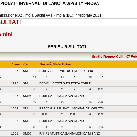
IONATI INVERNALI DI LANCI A/J/P/S 1^ PROVA
izzazione: Atl. Imola Sacmi Avis - Imola (BO), 7 febbraio 2021
SULTATI
omini
SERIE - RISULTATI
Stadio Romeo Galli - 07 Febb
Anno
Cat.
Società Stato Estero
1996
SM
BO007 S.E.F. VIRTUS EMILSIDER BO
X
4°:
X
5°:
X
6°:
X
1998
SM
FC542 LIBERTAS ATLETICA FORLI'
0
4°:
X
5°:
X
6°:
37.61
1986
SM35
BO014 ATL. IMOLA SACMI AVIS
6
4°:
X
5°:
X
6°:
34.06
1998
SM
RE105 G.S.SELF ATL. MONTANARI GRUZZA
0
4°:
27.84
5°:
30.79
6°:
27.26
1993
SM
BO014 ATL. IMOLA SACMI AVIS
0
4°:
X
5°:
X
6°:
25.04
1961
SM60
RN471 ATLETICA SANTAMONICA MISANO