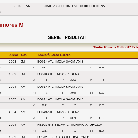
2005
AM
BO506 A.S.D. PONTEVECCHIO BOLOGNA
X
uniores M
SERIE - RISULTATI
Stadio Romeo Galli - 07 Febb
Anno
Cat.
Società Stato Estero
2003
JM
BO014 ATL. IMOLA SACMI AVIS
2
4°:
49.11
5°:
X
6°:
51.23
2002
JM
FC049 ATL. ENDAS CESENA
X
4°:
X
5°:
45.56
6°:
X
2004
AM
BO014 ATL. IMOLA SACMI AVIS
0
4°:
X
5°:
39.66
6°:
39.80
2005
AM
BO014 ATL. IMOLA SACMI AVIS
1
4°:
36.82
5°:
X
6°:
36.05
2004
AM
FC049 ATL. ENDAS CESENA
9
4°:
X
5°:
33.70
6°:
35.59
2004
AM
RE105 G.S.SELF ATL. MONTANARI GRUZZA
9
4°:
30.51
5°:
X
6°:
31.97
2003
JM
FC542 LIBERTAS ATLETICA FORLI'