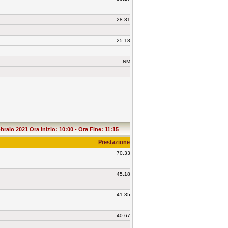
28.31
25.18
NM
braio 2021 Ora Inizio: 10:00 - Ora Fine: 11:15
Prestazione
70.33
45.18
41.35
40.67