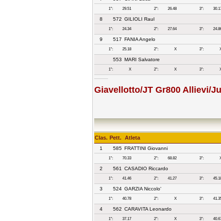
1°:
29.51
2°:
26.48
3°:
30.1
8
572
GILIOLI Raul
1°:
24.34
2°:
27.64
3°:
24.8
9
517
FANIA Angelo
1°:
25.18
2°:
X
3°:
553
MARI Salvatore
1°:
X
2°:
X
3°:
Giavellotto/JT Gr800 Allievi/J
Clas.
Pett.
Atleta
1
585
FRATTINI Giovanni
1°:
70.33
2°:
68.82
3°:
2
561
CASADIO Riccardo
1°:
41.46
2°:
41.27
3°:
45.1
3
524
GARZIA Niccolo'
1°:
40.78
2°:
X
3°:
41.3
4
562
CARAVITA Leonardo
1°:
37.17
2°:
X
3°:
40.6