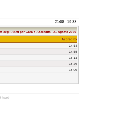
21/08 - 19:33
ta degli Atleti per Gara e Accredito - 21 Agosto 2020
Accredito
14.54
14.55
15.14
15.29
16.00
Linkweb