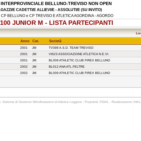
.C. INTERPROVINCIALE BELLUNO-TREVISO NON OPEN
AZZI/E CADETTI/E ALLIEVI/E - ASSOLUTI/E (SU INVITO)
e: CP BELLUNO e CP TREVISO E ATLETICA AGORDINA - AGORDO
 100 JUNIOR M - LISTA PARTECIPANTI
Lis
Anno
Cat.
Società
2001
JM
TV398 A.S.D. TEAM TREVISO
2001
JM
VI623 ASSOCIAZIONE ATLETICA N.E.VI.
2001
JM
BL009 ATHLETIC CLUB FIREX BELLUNO
2002
JM
BL012 ANA ATL.FELTRE
2002
JM
BL009 ATHLETIC CLUB FIREX BELLUNO
 Sistema di Gestione MAnifestazioni di Atletica Leggera - Proprietà: FIDAL - Realizzazione: AM-