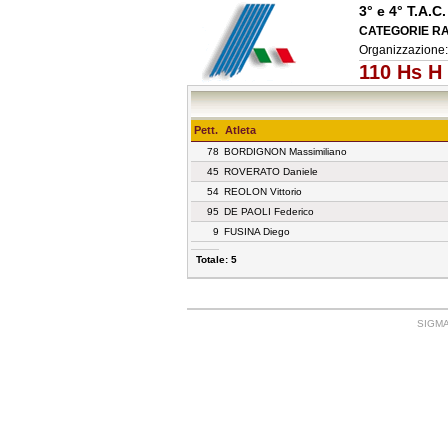
3° e 4° T.A
CATEGORIE RAG
Organizzazion
110 Hs H
Pett.
Atleta
78
BORDIGNON Massimiliano
45
ROVERATO Daniele
54
REOLON Vittorio
95
DE PAOLI Federico
9
FUSINA Diego
Totale: 5
SIGMA: