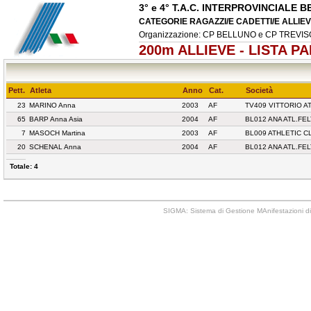
3° e 4° T.A.C. INTERPROVINCIALE
CATEGORIE RAGAZZI/E CADETTI/E ALLIEVI/
Organizzazione: CP BELLUNO e CP TREVI
200m ALLIEVE - LISTA P
Pett.
Atleta
Anno
Cat.
Società
23
MARINO Anna
2003
AF
TV409 VITTORIO A
65
BARP Anna Asia
2004
AF
BL012 ANA ATL.FE
7
MASOCH Martina
2003
AF
BL009 ATHLETIC C
20
SCHENAL Anna
2004
AF
BL012 ANA ATL.FE
Totale: 4
SIGMA: Sistema di Gestione MAnifestazioni di 