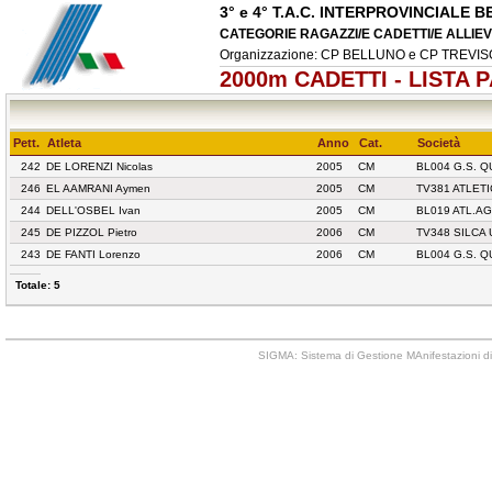
3° e 4° T.A.C. INTERPROVINCIALE
CATEGORIE RAGAZZI/E CADETTI/E ALLIEVI/
Organizzazione: CP BELLUNO e CP TREVI
2000m CADETTI - LISTA 
Pett.
Atleta
Anno
Cat.
Società
242
DE LORENZI Nicolas
2005
CM
BL004 G.S. 
246
EL AAMRANI Aymen
2005
CM
TV381 ATLET
244
DELL'OSBEL Ivan
2005
CM
BL019 ATL.A
245
DE PIZZOL Pietro
2006
CM
TV348 SILCA 
243
DE FANTI Lorenzo
2006
CM
BL004 G.S. 
Totale: 5
SIGMA: Sistema di Gestione MAnifestazioni di 