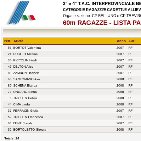
3° e 4° T.A.C. INTERPROVINCIALE
CATEGORIE RAGAZZI/E CADETTI/E ALLIEVI/
Organizzazione: CP BELLUNO e CP TREVI
60m RAGAZZE - LISTA P
Pett.
Atleta
Anno
Cat.
53
BORTOT Valentina
2007
RF
21
RUGGIO Martina
2007
RF
30
PICCOLIN Heidi
2007
RF
47
DELTON Alice
2007
RF
89
ZAMBON Rachele
2007
RF
68
SANTOMASO Asia
2008
RF
80
SCHENA Bianca
2008
RF
73
ONGARO Elena
2008
RF
6
TRICHES Hellen
2008
RF
44
CIMA Linda
2008
RF
37
FERRACIN Giulia
2007
RF
52
TRICHES Francesca
2007
RF
64
FENTI Sarah
2007
RF
36
BORTOLETTO Giorgia
2008
RF
Totale: 14