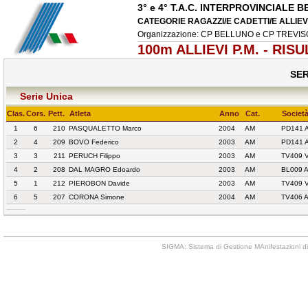
3° e 4° T.A.C. INTERPROVINCIALE
CATEGORIE RAGAZZI/E CADETTI/E ALLIEVI/
Organizzazione: CP BELLUNO e CP TREVI
100m ALLIEVI P.M. - RISU
SER
Serie Unica
Clas.
Cors.
Pett.
Atleta
Anno
Cat.
Societ
1
6
210
PASQUALETTO Marco
2004
AM
PD141 
2
4
209
BOVO Federico
2003
AM
PD141 
3
3
211
PERUCH Filippo
2003
AM
TV409 
4
2
208
DAL MAGRO Edoardo
2003
AM
BL009 
5
1
212
PIEROBON Davide
2003
AM
TV409 
6
5
207
CORONA Simone
2004
AM
TV406 
SIGMA: Sistema di Gestione MAnifestazioni di 