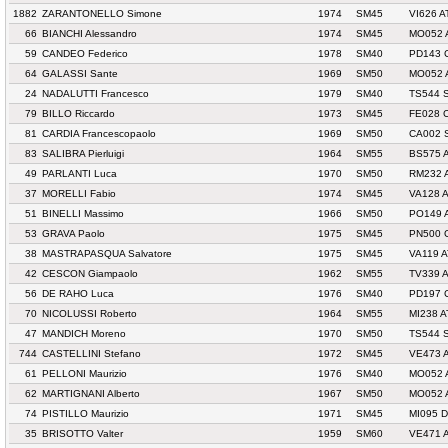
1882
ZARANTONELLO Simone
1974
SM45
VI626 A
66
BIANCHI Alessandro
1974
SM45
MO052 
59
CANDEO Federico
1978
SM40
PD143 
64
GALASSI Sante
1969
SM50
MO052 
24
NADALUTTI Francesco
1979
SM40
TS544 
79
BILLO Riccardo
1973
SM45
FE028 
81
CARDIA Francescopaolo
1969
SM50
CA002 
83
SALIBRA Pierluigi
1964
SM55
BS575 
49
PARLANTI Luca
1970
SM50
RM232 
37
MORELLI Fabio
1974
SM45
VA128 A
51
BINELLI Massimo
1966
SM50
PO149 
53
GRAVA Paolo
1975
SM45
PN500 G
38
MASTRAPASQUA Salvatore
1975
SM45
VA119 A
42
CESCON Giampaolo
1962
SM55
TV339 
56
DE RAHO Luca
1976
SM40
PD197 
70
NICOLUSSI Roberto
1964
SM55
MI238 
47
MANDICH Moreno
1970
SM50
TS544 
744
CASTELLINI Stefano
1972
SM45
VE473 
61
PELLONI Maurizio
1976
SM40
MO052 
62
MARTIGNANI Alberto
1967
SM50
MO052 
74
PISTILLO Maurizio
1971
SM45
MI095 
35
BRISOTTO Valter
1959
SM60
VE471 