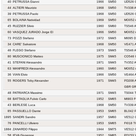
40
PETRUSSA Gianni
1966
SM50
UD526 
44
ALTIERI Maurizio
1968
SM50
TV338 
39
PETRUSSA Paolo
1968
SM50
UD526 
65
BOLAINA Natividad
1969
SM50
MO052 
45
RUZZIER Silvio
1960
SM60
TS546 
60
VASQUEZ JURADO Jorge El
1966
SM50
MO052 
73
POZZI Stefano
1972
SM45
MI095 
34
CARE' Salvatore
1968
SM50
VE471 
46
FLEGO Stefano
1973
SM45
TS546 
80
MUSCIONICO Matteo
1975
SM45
CO546 
41
STEFANI Alessandro
1971
SM45
TV352 
63
MANFREDI Alessandro
1960
SM60
MO052 
36
VIAN Elvio
1966
SM50
VE464 
55
ROGERS Toby Alexander
1971
SM45
PD208 
GBR GRE
48
PATRIARCA Massimo
1971
SM45
TS044 
68
BATTAGLIA Fulvio Carlo
1952
SM65
MI903 
43
BERLESE Luca
1968
SM50
TV339 
85
PASSUELLO Dante
1953
SM65
BL042 
1895
SANDRI Sandro
1957
SM60
VE512 
76
PANCELLI Uliviero
1953
SM65
FI018 
1884
ZANARDO Filippo
1944
SM75
VE512 
58
IEVA Giuseppe
1952
SM65
PD153 