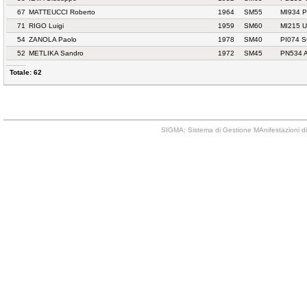
67
MATTEUCCI Roberto
1964
SM55
MI934 
71
RIGO Luigi
1959
SM60
MI215 U
54
ZANOLA Paolo
1978
SM40
PI074 
52
METLIKA Sandro
1972
SM45
PN534 
Totale: 62
SIGMA: Sistema di Gestione MAnifestazioni di 