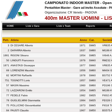
CAMPIONATO INDOOR MASTER - Open
Pentathlon Master - Gare ad invito Assolute - P
Organizzazione: CR Veneto - PADOVA
400m MASTER UOMINI - LI
HOME
Liste x Gara
Liste x Team
Reports
Ri
Pett.
Atleta
Anno
Cat.
Società
3
DI CESARE Alberto
1971
SM45
VR835 
2
DAFARRA Alberto
1937
SM80
MI189 
1881
RIGONI Silvano
1954
SM65
VI646 A
50
LINGUITI Francesco
1976
SM40
RM232 
1871
ANASTASI Giuseppe
1977
SM40
VR835 
69
LORENZINI Maurizio
1956
SM60
MI404 
82
MORTINI Raffaello
1978
SM40
BS752 
751
TOGNOTTI Loris
1957
SM60
VE471 
57
MASIN Massimo
1960
SM60
PD196 
72
LAZZARONI Emilio
1954
SM65
MI189 
77
FEDELE Fabio
1982
SM35
FI002 
78
GUGLIELMINI Gianmattia
1984
SM35
FE028 
75
POLLICINO Giovambattist
1973
SM45
FI018 
84
FAUSTI Claudio
1967
SM50
BS575 