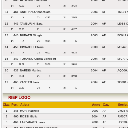
10
468
AVOGARO Vanessa
2004
AF
VR784 
1°:
42.92
2°:
X
3°:
37.24
11
461
ANITRANO Annachiara
2004
AF
TN101 
1°:
X
2°:
42.83
3°:
24.65
12
446
TAMBURINI Sara
2004
AF
LI038 
1°:
33.36
2°:
X
3°:
41.77
13
440
BURATTI Giorgia
2003
AF
FC049 
1°:
X
2°:
40.64
3°:
X
14
450
CIMNAGHI Chiara
2003
AF
MI244 
1°:
X
2°:
40.01
3°:
40.14
15
449
TOMAINO Chiara Benedett
2004
AF
MI077 
1°:
38.61
2°:
39.66
3°:
39.88
16
437
NARDIS Martina
2004
AF
AQ006 
1°:
38.61
2°:
X
3°:
37.98
17
463
ZANETTI Ilaria
2004
AF
TO001 
1°:
37.62
2°:
X
3°:
X
RIEPILOGO
Clas.
Pett.
Atleta
Anno
Cat.
Societ
1
445
MORI Rachele
2003
AF
LI036 
2
460
ROSSI Giulia
2004
AF
RM057 
3
464
LAZZARATO Laura
2004
AF
UD030 
4
455
MULUMBA Ndaya Raphaelle
2003
AF
RI223 