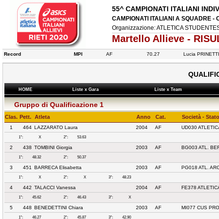
55^ CAMPIONATI ITALIANI INDIV
CAMPIONATI ITALIANI A SQUADRE - 
Organizzazione: ATLETICA STUDENTESCA
Martello Allieve - RIS
Record
MPI
AF
70.27
Lucia PRINET
QUALIFIC
HOME
Liste x Gara
Liste x Team
Gruppo di Qualificazione 1
Clas.
Pett.
Atleta
Anno
Cat.
Società - Stat
1
464
LAZZARATO Laura
2004
AF
UD030 ATLETIC
1°:
X
2°:
53.63
2
438
TOMBINI Giorgia
2003
AF
BG003 ATL. B
1°:
48.32
2°:
50.37
3
451
BARRECA Elisabetta
2003
AF
PG018 ATL. AR
1°:
X
2°:
X
3°:
48.23
4
442
TALACCI Vanessa
2004
AF
FE378 ATLETI
1°:
45.62
2°:
46.43
3°:
X
5
448
BENEDETTINI Chiara
2003
AF
MI077 CUS PRO
1°:
46.27
2°:
45.87
3°:
42.90