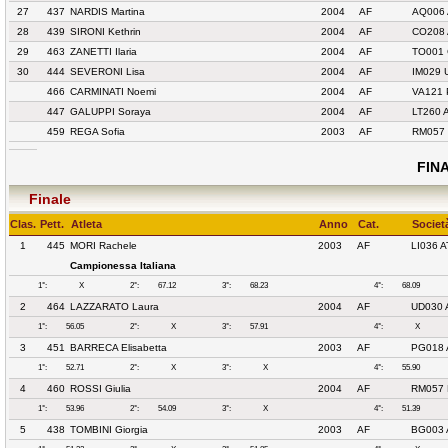
27
437
NARDIS Martina
2004
AF
AQ006 
28
439
SIRONI Kethrin
2004
AF
CO208
29
463
ZANETTI Ilaria
2004
AF
TO001 
30
444
SEVERONI Lisa
2004
AF
IM029 
466
CARMINATI Noemi
2004
AF
VA121 
447
GALUPPI Soraya
2004
AF
LT260 
459
REGA Sofia
2003
AF
RM057 
FINA
Finale
Clas.
Pett.
Atleta
Anno
Cat.
Societ
1
445
MORI Rachele
2003
AF
LI036 
Campionessa Italiana
1°:
X
2°:
67.12
3°:
68.23
4°:
68.09
2
464
LAZZARATO Laura
2004
AF
UD030 
1°:
56.05
2°:
X
3°:
57.91
4°:
X
3
451
BARRECA Elisabetta
2003
AF
PG018 
1°:
52.71
2°:
X
3°:
X
4°:
55.90
4
460
ROSSI Giulia
2004
AF
RM057 
1°:
53.96
2°:
54.09
3°:
X
4°:
51.39
5
438
TOMBINI Giorgia
2003
AF
BG003 