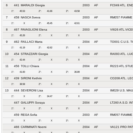
6
441
MARALDI Giorgia
2003
AF
FC049 ATL. E
1°:
45.53
2°:
41.66
3°:
43.58
7
458
NASCA Sveva
2003
AF
RM057 FIAMME 
1°:
X
2°:
45.45
3°:
42.61
8
467
FAVAGLIONI Elena
2003
AF
VI626 ATL.VIC
1°:
45.26
2°:
X
3°:
X
9
462
FAILLACI Marta
2004
AF
TO001 C.U.S. 
1°:
41.19
2°:
42.62
3°:
X
10
454
STRAZZARI Giorgia
2004
AF
RA093 ATL. LU
1°:
42.44
2°:
X
3°:
X
11
456
TOLLI Chiara
2004
AF
RI223 ATL.STUD
1°:
41.00
2°:
X
3°:
36.89
12
439
SIRONI Kethrin
2004
AF
CO208 ATL. L
1°:
38.58
2°:
X
3°:
X
13
444
SEVERONI Lisa
2004
AF
IM029 U.S. MA
1°:
X
2°:
34.47
3°:
X
447
GALUPPI Soraya
2004
AF
LT260 A.S.D. I
1°:
X
2°:
X
3°:
X
459
REGA Sofia
2003
AF
RM057 FIAMME 
1°:
X
2°:
X
3°:
X
466
CARMINATI Noemi
2004
AF
VA121 PRO PATR
1°:
X
2°:
X
3°:
X