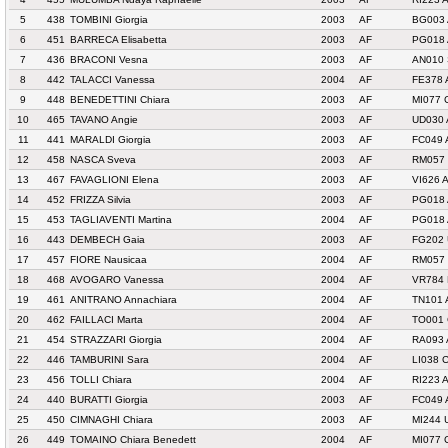
5
438
TOMBINI Giorgia
2003
AF
BG003
6
451
BARRECA Elisabetta
2003
AF
PG018 
7
436
BRACONI Vesna
2003
AF
AN010 
8
442
TALACCI Vanessa
2004
AF
FE378 
9
448
BENEDETTINI Chiara
2003
AF
MI077 
10
465
TAVANO Angie
2003
AF
UD030 
11
441
MARALDI Giorgia
2003
AF
FC049 
12
458
NASCA Sveva
2003
AF
RM057 
13
467
FAVAGLIONI Elena
2003
AF
VI626 
14
452
FRIZZA Silvia
2003
AF
PG018 
15
453
TAGLIAVENTI Martina
2004
AF
PG018 
16
443
DEMBECH Gaia
2003
AF
FG202 
17
457
FIORE Nausicaa
2004
AF
RM057 
18
468
AVOGARO Vanessa
2004
AF
VR784
19
461
ANITRANO Annachiara
2004
AF
TN101 
20
462
FAILLACI Marta
2004
AF
TO001 
21
454
STRAZZARI Giorgia
2004
AF
RA093 
22
446
TAMBURINI Sara
2004
AF
LI038 
23
456
TOLLI Chiara
2004
AF
RI223 
24
440
BURATTI Giorgia
2003
AF
FC049 
25
450
CIMNAGHI Chiara
2003
AF
MI244 
26
449
TOMAINO Chiara Benedett
2004
AF
MI077 