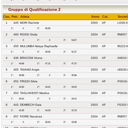
Gruppo di Qualificazione 2
Clas.
Pett.
Atleta
Anno
Cat.
Societ
1
445
MORI Rachele
2003
AF
LI036 
1°:
X
2°:
60.95
2
460
ROSSI Giulia
2004
AF
RM057 
1°:
X
2°:
X
3°:
53.67
3
455
MULUMBA Ndaya Raphaelle
2003
AF
RI223 
1°:
X
2°:
49.46
3°:
52.37
4
436
BRACONI Vesna
2003
AF
AN010 
1°:
44.68
2°:
47.31
3°:
47.37
5
465
TAVANO Angie
2003
AF
UD030 
1°:
39.89
2°:
X
3°:
45.86
6
452
FRIZZA Silvia
2003
AF
PG018 
1°:
44.60
2°:
44.61
3°:
44.00
7
453
TAGLIAVENTI Martina
2004
AF
PG018 
1°:
40.61
2°:
X
3°:
44.41
8
443
DEMBECH Gaia
2003
AF
FG202 
1°:
41.95
2°:
44.29
3°:
37.23
9
457
FIORE Nausicaa
2004
AF
RM057 
1°:
X
2°:
36.64
3°:
43.96