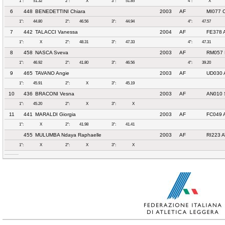
1°:
51.32
2°:
X
3°:
51.85
4°:
X
6
448
BENEDETTINI Chiara
2003
AF
MI077 
1°:
44.80
2°:
46.56
3°:
44.94
4°:
47.57
7
442
TALACCI Vanessa
2004
AF
FE378 
1°:
X
2°:
48.31
3°:
47.33
4°:
47.31
8
458
NASCA Sveva
2003
AF
RM057 
1°:
46.92
2°:
41.80
3°:
46.56
4°:
39.20
9
465
TAVANO Angie
2003
AF
UD030 
1°:
45.91
2°:
X
3°:
45.19
10
436
BRACONI Vesna
2003
AF
AN010 
1°:
45.20
2°:
X
3°:
X
11
441
MARALDI Giorgia
2003
AF
FC049 
1°:
X
2°:
41.98
3°:
41.41
455
MULUMBA Ndaya Raphaelle
2003
AF
RI223 
1°:
X
2°:
X
3°:
X