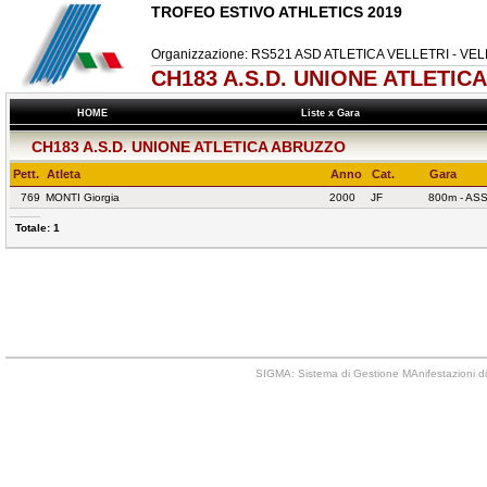
TROFEO ESTIVO ATHLETICS 2019
Organizzazione: RS521 ASD ATLETICA VELLETRI - VE
CH183 A.S.D. UNIONE ATLETIC
HOME
Liste x Gara
CH183 A.S.D. UNIONE ATLETICA ABRUZZO
Pett.
Atleta
Anno
Cat.
Gara
769
MONTI Giorgia
2000
JF
800m - A
Totale: 1
SIGMA: Sistema di Gestione MAnifestazioni di 