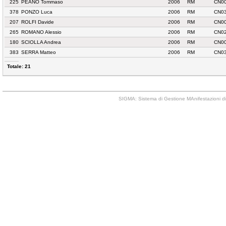
225
PEANO Tommaso
2006
RM
CN00
378
PONZO Luca
2006
RM
CN03
207
ROLFI Davide
2006
RM
CN00
265
ROMANO Alessio
2006
RM
CN02
180
SCIOLLA Andrea
2006
RM
CN0
383
SERRA Matteo
2006
RM
CN03
Totale: 21
SIGMA: Sistema di Gestione MAnifestazioni di 