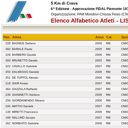
5 Km di Crava
6^ Edizione - Approvazione FIDAL Piemonte 18
Organizzazione: PAM Mondovì-Chiusa Pesio (CN0
Elenco Alfabetico Atleti - 
Pett.
Atleta
Anno
Cat.
Soci
228
BAGNUS Stefano
2006
RM
CN00
392
BARALE Paolo
2005
RM
CN05
229
BARBERO Davide
2006
RM
CN00
393
BRUNETTO Davide
2005
RM
CN05
322
CAVALLO Gabriele
2007
RM
CN02
350
DALMASSO Daniele
2006
RM
CN03
351
DE TOFFOL Alessio
2006
RM
CN03
218
GAIR Anwar
2007
RM
CN00
364
GAZZOLA Raffaele
2007
RM
CN03
239
GIANINETTI Stefano
2006
RM
CN00
258
GIORDANENGO Silvano
2006
RM
CN02
240
MATTIO Daniele
2007
RM
CN00
136
MIRETTI Francesco
2006
RM
CN00
168
NALLINO Jacopo
2007
RM
CN0
262
NORBIATO Gabriele
2006
RM
CN02