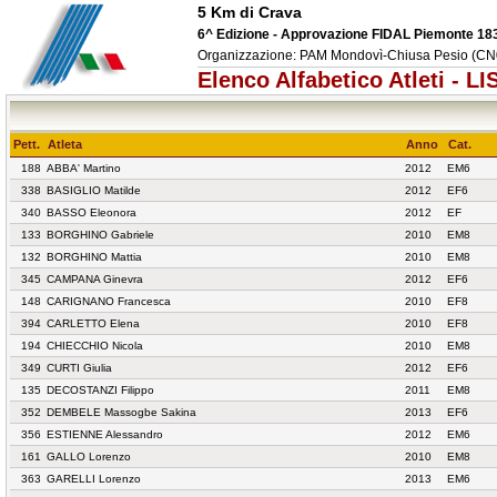
5 Km di Crava
6^ Edizione - Approvazione FIDAL Piemonte 18
Organizzazione: PAM Mondovì-Chiusa Pesio (CN0
Elenco Alfabetico Atleti - 
Pett.
Atleta
Anno
Cat.
188
ABBA' Martino
2012
EM6
338
BASIGLIO Matilde
2012
EF6
340
BASSO Eleonora
2012
EF
133
BORGHINO Gabriele
2010
EM8
132
BORGHINO Mattia
2010
EM8
345
CAMPANA Ginevra
2012
EF6
148
CARIGNANO Francesca
2010
EF8
394
CARLETTO Elena
2010
EF8
194
CHIECCHIO Nicola
2010
EM8
349
CURTI Giulia
2012
EF6
135
DECOSTANZI Filippo
2011
EM8
352
DEMBELE Massogbe Sakina
2013
EF6
356
ESTIENNE Alessandro
2012
EM6
161
GALLO Lorenzo
2010
EM8
363
GARELLI Lorenzo
2013
EM6