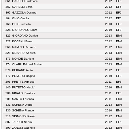
361
GARELLI Ludovica
2012
EF6
362
GARELLI Sofia
2012
EF6
365
GAZZOLA Desiree
2012
EF6
164
GHIO Cecilia
2012
EF6
163
GHIO Isabella
2010
EF8
324
GIORDANO Aurora
2010
EF8
325
GIORDANO Davide
2013
EM6
327
KOCEKU Enea
2012
EM6
368
MAMINO Riccardo
2012
EM6
329
MENARDI Andrea
2013
EM6
373
MONGE Daniele
2012
EM6
374
OLARU Eduard Stefan
2013
EM6
376
PEIRANO Anita
2012
EF6
172
POMERO Brigitta
2010
EF8
205
PRETTE Agnese
2011
EF8
140
PUTETTO Nicolo'
2010
EM8
206
RINALDI Beatrice
2011
EF8
209
SANTO Lorenzo
2011
EM8
331
SCHENA Diego
2013
EM6
330
SCHENA Franco
2010
EM8
210
SISMONDI Paolo
2012
EM6
387
TARDITI Noemi
2012
EF6
390
ZANONI Gabriele
2012
EM6