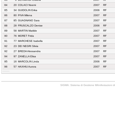
84
20
COLACI Noemi
2007
RF
85
34
GUIDOLIN Erika
2006
RF
86
80
PIVA Milena
2007
RF
87
85
GUAGNANO Sara
2007
RF
88
28
FRUSCALZO Denise
2006
RF
89
58
MARTIN Matilde
2007
RF
90
76
MORET Frida
2007
RF
91
77
MARCHESE Isabella
2007
RF
92
23
DEI NEGRI Silvia
2007
RF
92
27
BREDA Alessandra
2007
RF
94
97
ZANELLA Elisa
2007
RF
95
16
MARCOLIN Linda
2006
RF
96
57
HAXHIU Aurora
2007
RF
SIGMA: Sistema di Gestione MAnifestazioni di 