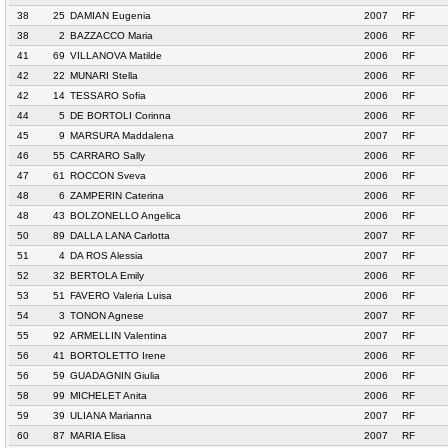
38
25
DAMIAN Eugenia
2007
RF
38
2
BAZZACCO Maria
2006
RF
41
69
VILLANOVA Matilde
2006
RF
42
22
MUNARI Stella
2006
RF
42
14
TESSARO Sofia
2006
RF
44
5
DE BORTOLI Corinna
2006
RF
45
9
MARSURA Maddalena
2007
RF
46
55
CARRARO Sally
2006
RF
47
61
ROCCON Sveva
2006
RF
48
6
ZAMPERIN Caterina
2006
RF
48
43
BOLZONELLO Angelica
2006
RF
50
89
DALLA LANA Carlotta
2007
RF
51
4
DA ROS Alessia
2007
RF
52
32
BERTOLA Emily
2006
RF
53
51
FAVERO Valeria Luisa
2006
RF
54
3
TONON Agnese
2007
RF
55
92
ARMELLIN Valentina
2007
RF
56
41
BORTOLETTO Irene
2006
RF
56
59
GUADAGNIN Giulia
2006
RF
58
99
MICHELET Anita
2006
RF
59
39
ULIANA Marianna
2007
RF
60
87
MARIA Elisa
2007
RF