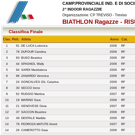
CAMP.PROVINCIALE IND. E DI SOC
2^ INDOOR RAGAZZI/E
Organizzazione: CP TREVISO - Treviso
BIATHLON Ragazze - RIS
Classifica Finale
Clas.
Pett.
Atleta
Anno
Cat.
1
91
DE LUCA Ludovica
2006
RF
2
79
DUFOUR Carolina
2006
RF
3
83
BUSO Beatrice
2006
RF
4
44
SPAGNOL Wally
2006
RF
5
94
SARDI Maddalena
2006
RF
6
86
ZANARDO Veronica
2006
RF
7
24
GONCALVES GIL Catarina
2006
RF
8
30
SECCO Irene
2006
RF
9
62
RUGGIO Martina
2007
RF
10
19
MARINO Sara
2006
RF
11
21
GENOVESE Gioia
2007
RF
12
37
SACCON Beatrice
2006
RF
13
49
DENTALE Matilde
2006
RF
14
78
PEDROZA MATUTE Ainett
2007
RF
14
26
CAMEROTTO Gaia
2006
RF