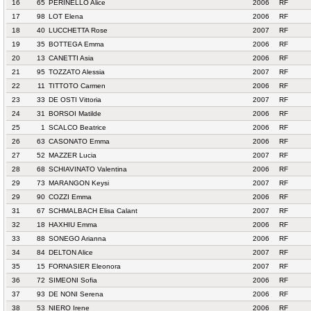
16
65
PERINELLO Alice
2006
RF
17
98
LOT Elena
2006
RF
18
40
LUCCHETTA Rose
2007
RF
19
35
BOTTEGA Emma
2006
RF
20
13
CANETTI Asia
2006
RF
21
95
TOZZATO Alessia
2007
RF
22
11
TITTOTO Carmen
2006
RF
23
33
DE OSTI Vittoria
2007
RF
24
31
BORSOI Matilde
2006
RF
25
1
SCALCO Beatrice
2006
RF
26
63
CASONATO Emma
2006
RF
27
52
MAZZER Lucia
2007
RF
28
68
SCHIAVINATO Valentina
2006
RF
29
73
MARANGON Keysi
2007
RF
29
90
COZZI Emma
2006
RF
31
67
SCHMALBACH Elisa Calant
2007
RF
32
18
HAXHIU Emma
2006
RF
33
88
SONEGO Arianna
2006
RF
34
84
DELTON Alice
2007
RF
35
15
FORNASIER Eleonora
2007
RF
36
72
SIMEONI Sofia
2006
RF
37
93
DE NONI Serena
2006
RF
38
53
NIERO Irene
2006
RF