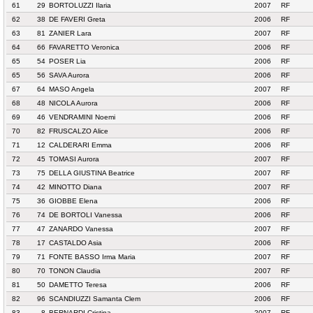
61
29
BORTOLUZZI Ilaria
2007
RF
62
38
DE FAVERI Greta
2006
RF
63
81
ZANIER Lara
2007
RF
64
66
FAVARETTO Veronica
2006
RF
65
54
POSER Lia
2006
RF
65
56
SAVA Aurora
2006
RF
67
64
MASO Angela
2007
RF
68
48
NICOLA Aurora
2006
RF
69
46
VENDRAMINI Noemi
2006
RF
70
82
FRUSCALZO Alice
2006
RF
71
12
CALDERARI Emma
2006
RF
72
45
TOMASI Aurora
2007
RF
73
75
DELLA GIUSTINA Beatrice
2007
RF
74
42
MINOTTO Diana
2007
RF
75
36
GIOBBE Elena
2006
RF
76
74
DE BORTOLI Vanessa
2006
RF
77
47
ZANARDO Vanessa
2007
RF
78
17
CASTALDO Asia
2006
RF
79
71
FONTE BASSO Irma Maria
2007
RF
80
70
TONON Claudia
2007
RF
81
50
DAMETTO Teresa
2006
RF
82
96
SCANDIUZZI Samanta Clem
2006
RF
83
8
BERNARDI Cristina
2007
RF