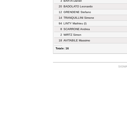
3
BARTA Daniel
20
BADOLATO Leonardo
12
GRENDENE Stefano
14
TRANQUILLINI Simone
94
LINTY Mathieu (I)
8
SCARRONE Andrea
2
WIRTZ Simon
18
AVITABILE Massimo
Totale: 16
SIGMA: