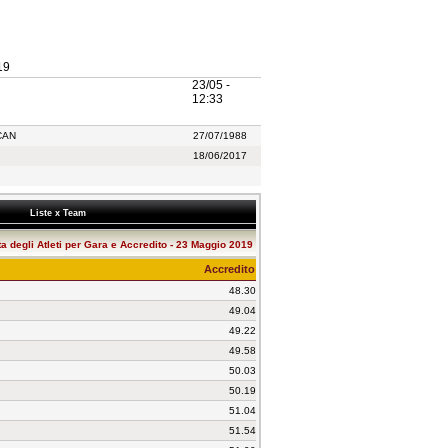
19
23/05 -
12:33
CAN
27/07/1988
18/06/2017
Liste x Team
ta degli Atleti per Gara e Accredito - 23 Maggio 2019
Accredito
48.30
49.04
49.22
49.58
50.03
50.19
51.04
51.54