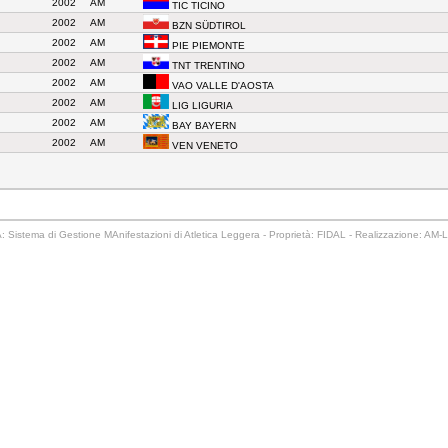
2002
AM
TIC TICINO
2002
AM
BZN SÜDTIROL
2002
AM
PIE PIEMONTE
2002
AM
TNT TRENTINO
2002
AM
VAO VALLE D'AOSTA
2002
AM
LIG LIGURIA
2002
AM
BAY BAYERN
2002
AM
VEN VENETO
 Sistema di Gestione MAnifestazioni di Atletica Leggera - Proprietà: FIDAL - Realizzazione: AM-