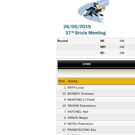
Record
RE
AM
MPI
AM
RC
AM
HOME
Pett.
Atleta
1
RATH Louis
15
BONINTI Tommaso
9
MANCINELLI Paolo
10
TAVIANI Sebastiano
7
ANTONEL Neil
4
ARNUS Matjaz
6
NICOLI Francesco
17
FRANCISCONO Elia