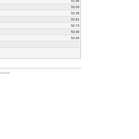
51.90
52.03
52.35
52.61
52.73
53.30
53.45
Linkweb