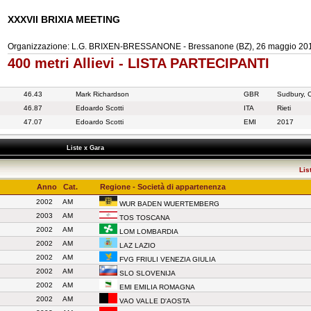
XXXVII BRIXIA MEETING
Organizzazione: L.G. BRIXEN-BRESSANONE - Bressanone (BZ), 26 maggio 20
400 metri Allievi - LISTA PARTECIPANTI
46.43
Mark Richardson
GBR
Sudbury, 
46.87
Edoardo Scotti
ITA
Rieti
47.07
Edoardo Scotti
EMI
2017
Liste x Gara
Lis
Anno
Cat.
Regione - Società di appartenenza
2002
AM
WUR BADEN WUERTEMBERG
2003
AM
TOS TOSCANA
2002
AM
LOM LOMBARDIA
2002
AM
LAZ LAZIO
2002
AM
FVG FRIULI VENEZIA GIULIA
2002
AM
SLO SLOVENIJA
2002
AM
EMI EMILIA ROMAGNA
2002
AM
VAO VALLE D'AOSTA