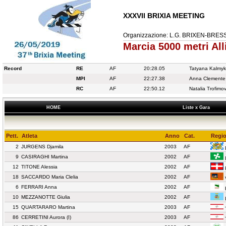
XXXVII BRIXIA MEETING
Organizzazione: L.G. BRIXEN-BRES
Marcia 5000 metri Al
Record
RE
AF
20:28.05
Tatyana Kalmy
MPI
AF
22:27.38
Anna Clemente
RC
AF
22:50.12
Natalia Trofimo
HOME
Liste x Gara
Pett.
Atleta
Anno
Cat.
Regio
2
JURGENS Djamila
2003
AF
9
CASIRAGHI Martina
2002
AF
12
TITONE Alessia
2002
AF
18
SACCARDO Maria Clelia
2002
AF
6
FERRARI Anna
2002
AF
10
MEZZANOTTE Giulia
2002
AF
15
QUARTARARO Martina
2003
AF
86
CERRETINI Aurora (I)
2003
AF