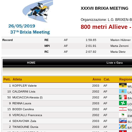
XXXVII BRIXIA MEETING
Organizzazione: L.G. BRIXEN-
800 metri Allieve
Record
RE
AF
1:59.65
Marion Hübner
MPI
AF
2:01.91
Marta Zenoni
RC
AF
2:07.92
Maria Dietz
HOME
Liste x Gara
Pett.
Atleta
Anno
Cat.
Regione
1
KOPPLER Valerie
2003
AF
WU
10
CALDARINI Livia
2002
AF
LA
50
MUCIACCIA Alessia (I)
2002
AF
BA
9
RENNA Laura
2003
AF
LO
15
BODDI Carolina
2002
AF
TO
6
VERCALLI Francesca
2002
AF
EM
4
SEKAVCNIK Zala
2003
AF
SL
2
TIKNIOUINE Dunia
2003
AF
BA