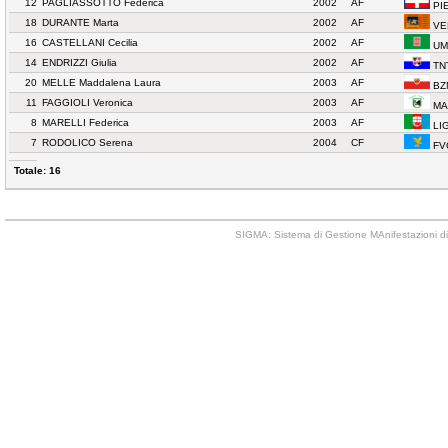
12
PAGLIASSOTTO Federica
2002
AF
PI
18
DURANTE Marta
2002
AF
VE
16
CASTELLANI Cecilia
2002
AF
UM
14
ENDRIZZI Giulia
2002
AF
TN
20
MELLE Maddalena Laura
2003
AF
BZ
11
FAGGIOLI Veronica
2003
AF
MA
8
MARELLI Federica
2003
AF
LIG
7
RODOLICO Serena
2004
CF
FVG
Totale: 16
SIGMA: Sistema di Gestione MAnifestazioni di 