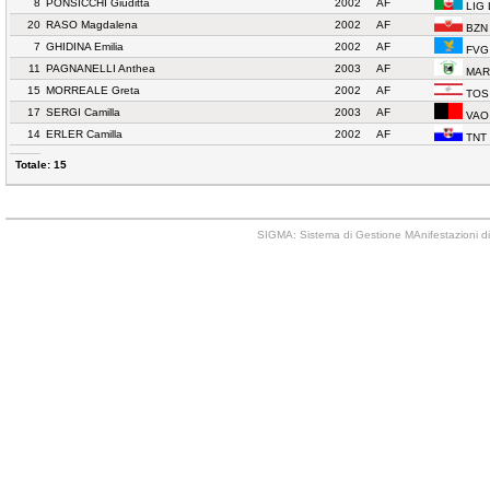
8
PONSICCHI Giuditta
2002
AF
LIG 
20
RASO Magdalena
2002
AF
BZN
7
GHIDINA Emilia
2002
AF
FVG 
11
PAGNANELLI Anthea
2003
AF
MAR
15
MORREALE Greta
2002
AF
TOS
17
SERGI Camilla
2003
AF
VAO 
14
ERLER Camilla
2002
AF
TNT
Totale: 15
SIGMA: Sistema di Gestione MAnifestazioni di 