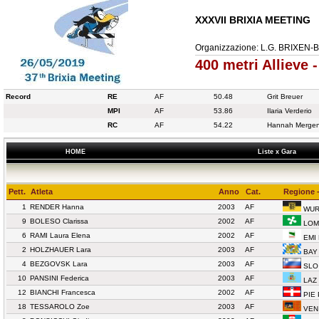
XXXVII BRIXIA MEETING
Organizzazione: L.G. BRIXEN-
400 metri Allieve
Record
RE
AF
50.48
Grit Breuer
MPI
AF
53.86
Ilaria Verderio
RC
AF
54.22
Hannah Mergen
HOME
Liste x Gara
Pett.
Atleta
Anno
Cat.
Regione -
1
RENDER Hanna
2003
AF
WUR
9
BOLESO Clarissa
2002
AF
LOM
6
RAMI Laura Elena
2002
AF
EMI 
2
HOLZHAUER Lara
2003
AF
BAY
4
BEZGOVSK Lara
2003
AF
SLO
10
PANSINI Federica
2003
AF
LAZ 
12
BIANCHI Francesca
2002
AF
PIE
18
TESSAROLO Zoe
2003
AF
VEN