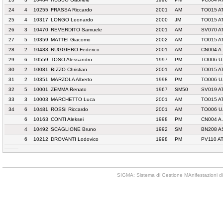
24
4
10255
FRASSA Riccardo
2001
AM
TO015 A
25
4
10317
LONGO Leonardo
2000
JM
TO015 A
26
3
10470
REVERDITO Samuele
2001
AM
SV070 A
27
5
10359
MATTEI Giacomo
2002
AM
TO015 A
28
2
10483
RUGGIERO Federico
2001
AM
CN004 A
29
6
10559
TOSO Alessandro
1997
PM
TO006 U
30
2
10081
BIZZO Christian
2001
AM
TO015 A
31
2
10351
MARZOLA Alberto
1998
PM
TO006 U
32
5
10001
ZEMMA Renato
1967
SM50
SV019 A
33
3
10003
MARCHETTO Luca
2001
AM
TO015 A
34
6
10481
ROSSI Riccardo
2001
AM
TO006 U
6
10163
CONTI Aleksei
1998
PM
CN004 A
4
10492
SCAGLIONE Bruno
1992
SM
BN208 A
6
10212
DROVANTI Lodovico
1998
PM
PV110 A
SIGMA: Sistema di Gestione MAnifestazioni di 