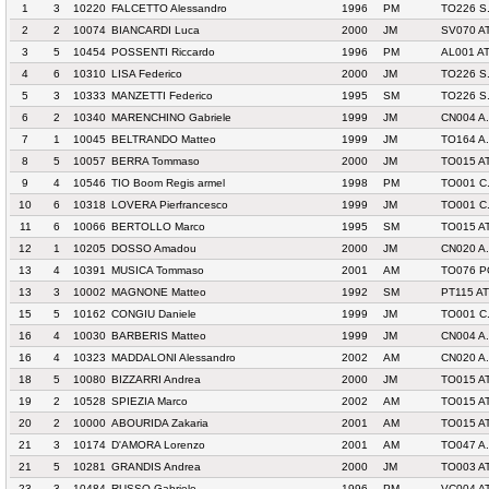
1
3
10220
FALCETTO Alessandro
1996
PM
TO226 S.
2
2
10074
BIANCARDI Luca
2000
JM
SV070 A
3
5
10454
POSSENTI Riccardo
1996
PM
AL001 A
4
6
10310
LISA Federico
2000
JM
TO226 S.
5
3
10333
MANZETTI Federico
1995
SM
TO226 S.
6
2
10340
MARENCHINO Gabriele
1999
JM
CN004 A
7
1
10045
BELTRANDO Matteo
1999
JM
TO164 A
8
5
10057
BERRA Tommaso
2000
JM
TO015 A
9
4
10546
TIO Boom Regis armel
1998
PM
TO001 C
10
6
10318
LOVERA Pierfrancesco
1999
JM
TO001 C
11
6
10066
BERTOLLO Marco
1995
SM
TO015 A
12
1
10205
DOSSO Amadou
2000
JM
CN020 A
13
4
10391
MUSICA Tommaso
2001
AM
TO076 P
13
3
10002
MAGNONE Matteo
1992
SM
PT115 A
15
5
10162
CONGIU Daniele
1999
JM
TO001 C
16
4
10030
BARBERIS Matteo
1999
JM
CN004 A
16
4
10323
MADDALONI Alessandro
2002
AM
CN020 A
18
5
10080
BIZZARRI Andrea
2000
JM
TO015 A
19
2
10528
SPIEZIA Marco
2002
AM
TO015 A
20
2
10000
ABOURIDA Zakaria
2001
AM
TO015 A
21
3
10174
D'AMORA Lorenzo
2001
AM
TO047 A
21
5
10281
GRANDIS Andrea
2000
JM
TO003 A
23
3
10484
RUSSO Gabriele
1996
PM
VC004 A