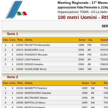
Meeting Regionale - 17° Memor
approvazione Fidal Piemonte n. 219/
Organizzazione: TO006 - US La Sall
100 metri Uomini - R
SER
Serie 1
Clas.
Cors.
Pett.
Atleta
Anno
Cat.
Socie
1
3
10220
FALCETTO Alessandro
1996
PM
TO226
2
2
10074
BIANCARDI Luca
2000
JM
SV070
3
5
10454
POSSENTI Riccardo
1996
PM
AL001
4
6
10310
LISA Federico
2000
JM
TO226
5
1
10205
DOSSO Amadou
2000
JM
CN020
4
10492
SCAGLIONE Bruno
1992
SM
BN208
Serie 2
Clas.
Cors.
Pett.
Atleta
Anno
Cat.
Soc
1
3
10333
MANZETTI Federico
1995
SM
TO2
2
2
10340
MARENCHINO Gabriele
1999
JM
CN
3
1
10045
BELTRANDO Matteo
1999
JM
TO1
4
6
10066
BERTOLLO Marco
1995
SM
TO
5
4
10391
MUSICA Tommaso
2001
AM
TO0