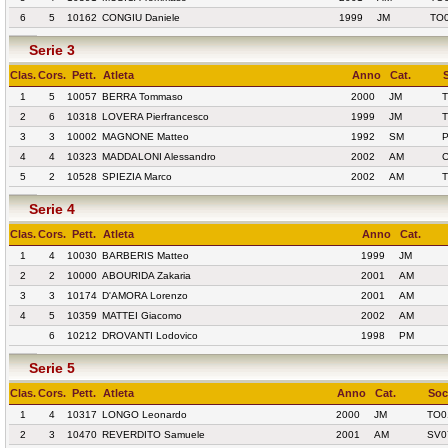
6
5
10162
CONGIU Daniele
1999
JM
TO0
Serie 3
Clas.
Cors.
Pett.
Atleta
Anno
Cat.
1
5
10057
BERRA Tommaso
2000
JM
2
6
10318
LOVERA Pierfrancesco
1999
JM
T
3
3
10002
MAGNONE Matteo
1992
SM
P
4
4
10323
MADDALONI Alessandro
2002
AM
C
5
2
10528
SPIEZIA Marco
2002
AM
Serie 4
Clas.
Cors.
Pett.
Atleta
Anno
Cat.
1
4
10030
BARBERIS Matteo
1999
JM
2
2
10000
ABOURIDA Zakaria
2001
AM
3
3
10174
D'AMORA Lorenzo
2001
AM
4
5
10359
MATTEI Giacomo
2002
AM
6
10212
DROVANTI Lodovico
1998
PM
Serie 5
Clas.
Cors.
Pett.
Atleta
Anno
Cat.
Soc
1
4
10317
LONGO Leonardo
2000
JM
TO0
2
3
10470
REVERDITO Samuele
2001
AM
SV0