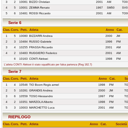
3
2
10081
BIZZO Christian
2001
AM
TO0
4
5
10001
ZEMMA Renato
1967
SM50
SV0
5
6
10481
ROSSI Riccardo
2001
AM
TO0
Serie 6
Clas.
Cors.
Pett.
Atleta
Anno
Cat.
1
5
10080
BIZZARRI Andrea
2000
JM
2
3
10484
RUSSO Gabriele
1996
PM
3
4
10255
FRASSA Riccardo
2001
AM
4
2
10483
RUGGIERO Federico
2001
AM
6
10163
CONTI Aleksei
1998
PM
L'atleta CONTI Aleksei è stato squalificato per falsa partenza (Reg 162.7)
Serie 7
Clas.
Cors.
Pett.
Atleta
Anno
Cat.
So
1
4
10546
TIO Boom Regis armel
1998
PM
TO
2
5
10281
GRANDIS Andrea
2000
JM
TO
3
6
10559
TOSO Alessandro
1997
PM
TO
4
2
10351
MARZOLA Alberto
1998
PM
TO
5
3
10003
MARCHETTO Luca
2001
AM
TO
RIEPILOGO
Clas.
Cors.
Pett.
Atleta
Anno
Cat.
Società