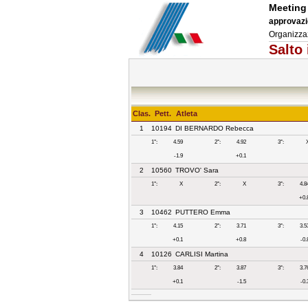
Meeting 
approvazi
Organizza
Salto 
Clas.
Pett.
Atleta
1
10194
DI BERNARDO Rebecca
1°:
4.59
2°:
4.92
3°:
-1.9
+0.1
2
10560
TROVO' Sara
1°:
X
2°:
X
3°:
4.8
+0.
3
10462
PUTTERO Emma
1°:
4.15
2°:
3.71
3°:
3.5
+0.1
+0.8
-0.
4
10126
CARLISI Martina
1°:
3.84
2°:
3.87
3°:
3.7
+0.1
-1.5
-0.