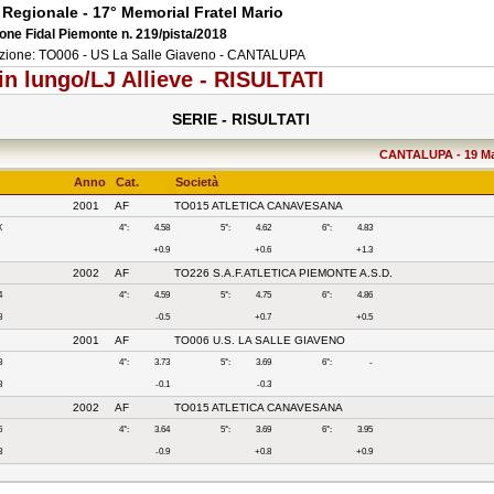
Regionale - 17° Memorial Fratel Mario
one Fidal Piemonte n. 219/pista/2018
zione: TO006 - US La Salle Giaveno - CANTALUPA
in lungo/LJ Allieve - RISULTATI
SERIE - RISULTATI
CANTALUPA - 19 Mag
Anno
Cat.
Società
2001
AF
TO015 ATLETICA CANAVESANA
X
4°:
4.58
5°:
4.62
6°:
4.83
+0.9
+0.6
+1.3
2002
AF
TO226 S.A.F.ATLETICA PIEMONTE A.S.D.
4
4°:
4.59
5°:
4.75
6°:
4.86
8
-0.5
+0.7
+0.5
2001
AF
TO006 U.S. LA SALLE GIAVENO
3
4°:
3.73
5°:
3.69
6°:
-
8
-0.1
-0.3
2002
AF
TO015 ATLETICA CANAVESANA
6
4°:
3.64
5°:
3.69
6°:
3.95
3
-0.9
+0.8
+0.9