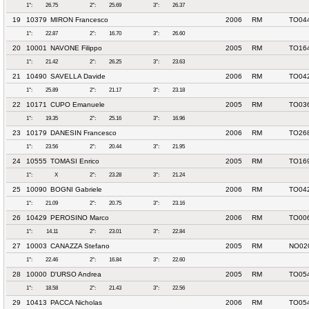
1°:
26.75
2°:
25.69
3°:
26.37
19
10379
MIRON Francesco
2006
RM
TO04
1°:
22.87
2°:
16.70
3°:
26.60
20
10001
NAVONE Filippo
2005
RM
TO164
1°:
21.42
2°:
26.25
3°:
23.63
21
10490
SAVELLA Davide
2006
RM
TO04
1°:
25.89
2°:
21.17
3°:
23.18
22
10171
CUPO Emanuele
2005
RM
TO036
1°:
19.35
2°:
25.16
3°:
16.96
23
10179
DANESIN Francesco
2006
RM
TO26
1°:
23.56
2°:
20.44
3°:
21.95
24
10555
TOMASI Enrico
2005
RM
TO16
1°:
X
2°:
23.28
3°:
21.24
25
10090
BOGNI Gabriele
2006
RM
TO04
1°:
21.09
2°:
20.75
3°:
23.16
26
10429
PEROSINO Marco
2006
RM
TO006
1°:
14.11
2°:
23.01
3°:
22.84
27
10003
CANAZZA Stefano
2005
RM
NO02
1°:
22.46
2°:
16.84
3°:
22.60
28
10000
D'URSO Andrea
2005
RM
TO05
1°:
18.58
2°:
21.43
3°:
22.56
29
10413
PACCA Nicholas
2006
RM
TO05