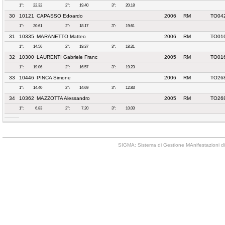
1°:
22.32
2°:
19.40
3°:
20.18
30
10121
CAPASSO Edoardo
2006
RM
TO04
1°:
20.61
2°:
18.17
3°:
19.61
31
10335
MARANETTO Matteo
2006
RM
TO01
1°:
14.56
2°:
19.37
3°:
18.31
32
10300
LAURENTI Gabriele Franc
2005
RM
TO01
1°:
19.06
2°:
16.57
3°:
19.23
33
10446
PINCA Simone
2006
RM
TO26
1°:
14.40
2°:
14.69
3°:
12.83
34
10362
MAZZOTTA Alessandro
2005
RM
TO26
1°:
6.83
2°:
7.20
3°:
10.03
SIGMA: Sistema di Gestione MAnifestazioni di 