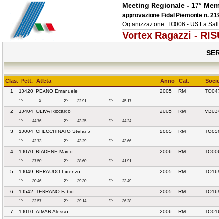
Meeting Regionale - 17° Memo
approvazione Fidal Piemonte n. 21
Organizzazione: TO006 - US La Sa
Vortex Ragazzi - RI
SER
Clas.
Pett.
Atleta
Anno
Cat.
Socie
1
10420
PEANO Emanuele
2005
RM
TO04
1°:
X
2°:
32.91
3°:
45.17
2
10404
OLIVA Riccardo
2005
RM
VB03
1°:
44.76
2°:
43.25
3°:
44.24
3
10004
CHECCHINATO Stefano
2005
RM
TO036
1°:
42.73
2°:
43.29
3°:
43.66
4
10070
BIADENE Marco
2006
RM
TO006
1°:
37.50
2°:
38.60
3°:
41.91
5
10049
BERAUDO Lorenzo
2005
RM
TO16
1°:
30.46
2°:
39.30
3°:
23.49
6
10542
TERRANO Fabio
2005
RM
TO16
1°:
32.57
2°:
39.14
3°:
36.28
7
10010
AIMAR Alessio
2006
RM
TO01