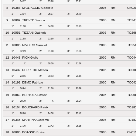
1°:
34.77
2°:
35.98
3°:
35.81
8
10368
MIGLIACCIO Gabriele
2005
RM
CN020
1°:
33.94
2°:
35.97
3°:
26.79
9
10002
TROVO' Simone
2005
RM
TO247
1°:
31.90
2°:
34.90
3°:
33.73
10
10551
TIZZANI Gabriele
2005
RM
TO26
1°:
31.88
2°:
33.50
3°:
30.56
11
10005
RIVOIRO Samuel
2006
RM
TO259
1°:
32.69
2°:
31.68
3°:
31.08
12
10443
PICH Giulio
2006
RM
TO04
1°:
X
2°:
29.29
3°:
31.38
13
10432
PERRERO Matteo
2006
RM
TO006
1°:
23.56
2°:
30.53
3°:
28.15
14
10191
DEMO Fabrizio
2006
RM
TO04
1°:
26.94
2°:
21.20
3°:
30.29
15
10063
BERTOLA Davide
2005
RM
TO006
1°:
29.70
2°:
X
3°:
28.24
16
10104
BOUCHARD Patrik
2006
RM
TO18
1°:
28.86
2°:
24.08
3°:
23.42
17
10345
MARTINA Giacomo
2006
RM
TO18
1°:
27.16
2°:
23.42
3°:
26.15
18
10083
BOASSO Enrico
2006
RM
CN01