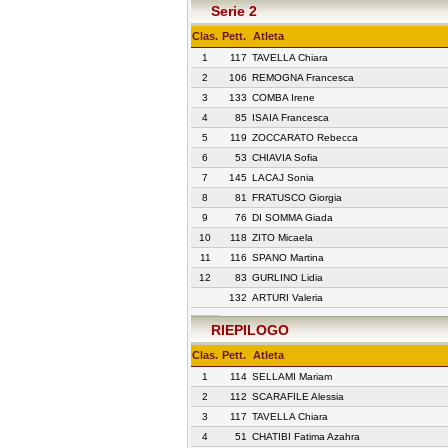
Serie 2
Clas.
Pett.
Atleta
1
117
TAVELLA Chiara
2
106
REMOGNA Francesca
3
133
COMBA Irene
4
85
ISAIA Francesca
5
119
ZOCCARATO Rebecca
6
53
CHIAVIA Sofia
7
145
LACAJ Sonia
8
81
FRATUSCO Giorgia
9
76
DI SOMMA Giada
10
118
ZITO Micaela
11
116
SPANO Martina
12
83
GURLINO Lidia
132
ARTURI Valeria
RIEPILOGO
Clas.
Pett.
Atleta
1
114
SELLAMI Mariam
2
112
SCARAFILE Alessia
3
117
TAVELLA Chiara
4
51
CHATIBI Fatima Azahra