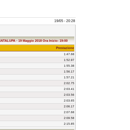
19/05 - 20:28
NTALUPA - 19 Maggio 2018 Ora Inizio: 19:00
Prestazione
1:47.68
1:52.97
1:55.38
1:56.17
1:57.21
2:02.75
2:03.41
2:03.56
2:03.65
2:06.17
2:07.68
2:09.58
2:15.85