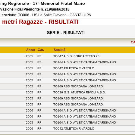
ing Regionale - 17° Memorial Fratel Mario
vazione Fidal Piemonte n. 219/pista/2018
izzazione: TO006 - US La Salle Giaveno - CANTALUPA
 metri Ragazze - RISULTATI
SERIE - RISULTATI
CA
Anno
Cat.
Società
2005
RF
TO047 A.S.D. BORGARETTO 75
2005
RF
TO164 A.S.D. ATLETICA TEAM CARIGNANO
2005
RF
TO042 ATLETICA RIVAROLO
2005
RF
TO164 A.S.D. ATLETICA TEAM CARIGNANO
2005
RF
TO164 A.S.D. ATLETICA TEAM CARIGNANO
2005
RF
TO169 ASD GIORDANA LOMBARDI
2005
RF
TO036 G.S. ATLETICA RIVOLI A.S.D.
2005
RF
TO169 ASD GIORDANA LOMBARDI
2005
RF
TO169 ASD GIORDANA LOMBARDI
2006
RF
TO164 A.S.D. ATLETICA TEAM CARIGNANO
2006
RF
TO164 A.S.D. ATLETICA TEAM CARIGNANO
2005
RF
TO164 A.S.D. ATLETICA TEAM CARIGNANO
2006
RF
TO042 ATLETICA RIVAROLO