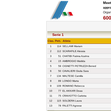
Meet
appro
Organ
600
Serie 1
Clas.
Pett.
Atleta
1
114
SELLAMI Mariam
2
112
SCARAFILE Alessia
3
51
CHATIBI Fatima Azahra
4
15
AMBROGIO Matilda
5
59
CIGNETTI PETRUZZA Bened
6
50
CAVALIERI Giulia Sara
7
134
MALTESE Camilla
8
89
LONGO Marta
9
109
ROMANO Rebecca
10
77
EL AKKARI Doaa
11
75
CRAVIOTTO Carlotta
12
115
SOLDERA Laura
13
78
FALETTI Agnese