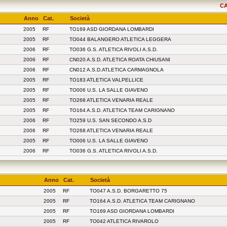
CA
Anno
Cat.
Società
2005
RF
TO169 ASD GIORDANA LOMBARDI
2005
RF
TO044 BALANGERO ATLETICA LEGGERA
2006
RF
TO036 G.S. ATLETICA RIVOLI A.S.D.
2006
RF
CN020 A.S.D. ATLETICA ROATA CHIUSANI
2006
RF
CN012 A.S.D.ATLETICA CARMAGNOLA
2005
RF
TO183 ATLETICA VALPELLICE
2005
RF
TO006 U.S. LA SALLE GIAVENO
2005
RF
TO268 ATLETICA VENARIA REALE
2005
RF
TO164 A.S.D. ATLETICA TEAM CARIGNANO
2006
RF
TO259 U.S. SAN SECONDO A.S.D
2006
RF
TO268 ATLETICA VENARIA REALE
2005
RF
TO006 U.S. LA SALLE GIAVENO
2006
RF
TO036 G.S. ATLETICA RIVOLI A.S.D.
Anno
Cat.
Società
2005
RF
TO047 A.S.D. BORGARETTO 75
2005
RF
TO164 A.S.D. ATLETICA TEAM CARIGNANO
2005
RF
TO169 ASD GIORDANA LOMBARDI
2005
RF
TO042 ATLETICA RIVAROLO