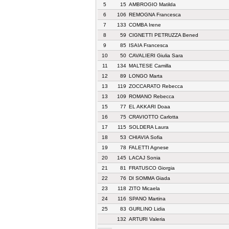
5
15
AMBROGIO Matilda
6
106
REMOGNA Francesca
7
133
COMBA Irene
8
59
CIGNETTI PETRUZZA Bened
9
85
ISAIA Francesca
10
50
CAVALIERI Giulia Sara
11
134
MALTESE Camilla
12
89
LONGO Marta
13
119
ZOCCARATO Rebecca
13
109
ROMANO Rebecca
15
77
EL AKKARI Doaa
16
75
CRAVIOTTO Carlotta
17
115
SOLDERA Laura
18
53
CHIAVIA Sofia
19
78
FALETTI Agnese
20
145
LACAJ Sonia
21
81
FRATUSCO Giorgia
22
76
DI SOMMA Giada
23
118
ZITO Micaela
24
116
SPANO Martina
25
83
GURLINO Lidia
132
ARTURI Valeria