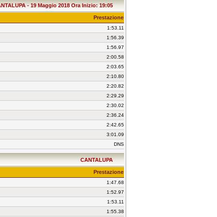
NTALUPA - 19 Maggio 2018 Ora Inizio: 19:05
Prestazione
1:53.11
1:56.39
1:56.97
2:00.58
2:03.65
2:10.80
2:20.82
2:29.29
2:30.02
2:36.24
2:42.65
3:01.09
DNS
CANTALUPA
Prestazione
1:47.68
1:52.97
1:53.11
1:55.38