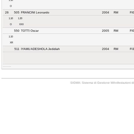
1.10
O
26
505
FRANCINI Leonardo
2004
RM
FI
1.10
1.20
O
XXX
550
TOTTI Oscar
2005
RM
FI
1.10
XR
511
IYAMU ADESHOLA Jedidiah
2004
RM
FI
SIGMA: Sistema di Gestione MAnifestazioni di 