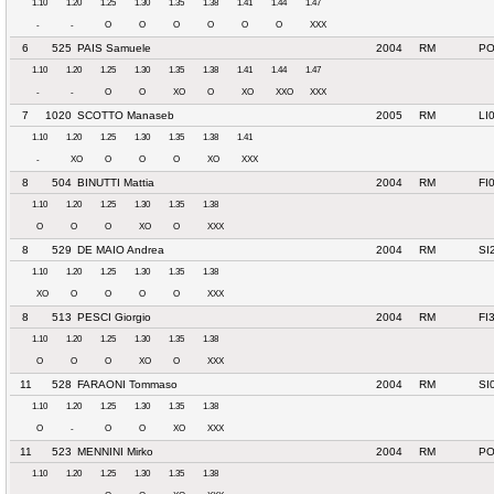
1.10
1.20
1.25
1.30
1.35
1.38
1.41
1.44
1.47
-
-
O
O
O
O
O
O
XXX
6
525
PAIS Samuele
2004
RM
PO
1.10
1.20
1.25
1.30
1.35
1.38
1.41
1.44
1.47
-
-
O
O
XO
O
XO
XXO
XXX
7
1020
SCOTTO Manaseb
2005
RM
LI
1.10
1.20
1.25
1.30
1.35
1.38
1.41
-
XO
O
O
O
XO
XXX
8
504
BINUTTI Mattia
2004
RM
FI
1.10
1.20
1.25
1.30
1.35
1.38
O
O
O
XO
O
XXX
8
529
DE MAIO Andrea
2004
RM
SI
1.10
1.20
1.25
1.30
1.35
1.38
XO
O
O
O
O
XXX
8
513
PESCI Giorgio
2004
RM
FI
1.10
1.20
1.25
1.30
1.35
1.38
O
O
O
XO
O
XXX
11
528
FARAONI Tommaso
2004
RM
SI
1.10
1.20
1.25
1.30
1.35
1.38
O
-
O
O
XO
XXX
11
523
MENNINI Mirko
2004
RM
PO
1.10
1.20
1.25
1.30
1.35
1.38