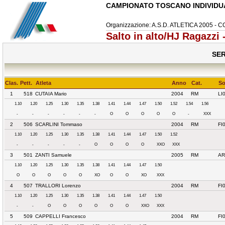
CAMPIONATO TOSCANO INDIVIDU
Organizzazione: A.S.D. ATLETICA 2005 - 
Salto in alto/HJ Ragazzi
SER
Clas.
Pett.
Atleta
Anno
Cat.
So
1
518
CUTAIA Mario
2004
RM
LI
1.10
1.20
1.25
1.30
1.35
1.38
1.41
1.44
1.47
1.50
1.52
1.54
1.56
-
-
-
-
-
-
O
O
O
O
O
-
XXX
2
506
SCARLINI Tommaso
2004
RM
FI
1.10
1.20
1.25
1.30
1.35
1.38
1.41
1.44
1.47
1.50
1.52
-
-
-
-
-
O
O
O
O
XXO
XXX
3
501
ZANTI Samuele
2005
RM
AR
1.10
1.20
1.25
1.30
1.35
1.38
1.41
1.44
1.47
1.50
O
O
O
O
O
XO
O
O
XO
XXX
4
507
TRALLORI Lorenzo
2004
RM
FI
1.10
1.20
1.25
1.30
1.35
1.38
1.41
1.44
1.47
1.50
-
-
O
O
O
O
O
O
XXO
XXX
5
509
CAPPELLI Francesco
2004
RM
FI