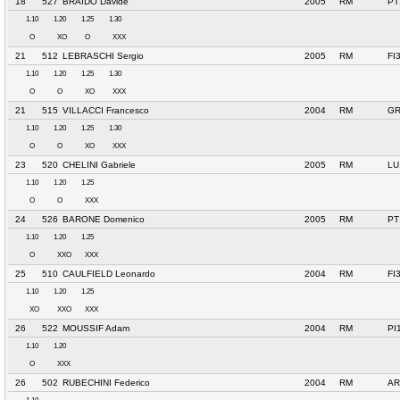
18
527
BRAIDO Davide
2005
RM
PT
1.10
1.20
1.25
1.30
O
XO
O
XXX
21
512
LEBRASCHI Sergio
2005
RM
FI
1.10
1.20
1.25
1.30
O
O
XO
XXX
21
515
VILLACCI Francesco
2004
RM
GR
1.10
1.20
1.25
1.30
O
O
XO
XXX
23
520
CHELINI Gabriele
2005
RM
LU
1.10
1.20
1.25
O
O
XXX
24
526
BARONE Domenico
2005
RM
PT
1.10
1.20
1.25
O
XXO
XXX
25
510
CAULFIELD Leonardo
2004
RM
FI
1.10
1.20
1.25
XO
XXO
XXX
26
522
MOUSSIF Adam
2004
RM
PI
1.10
1.20
O
XXX
26
502
RUBECHINI Federico
2004
RM
AR