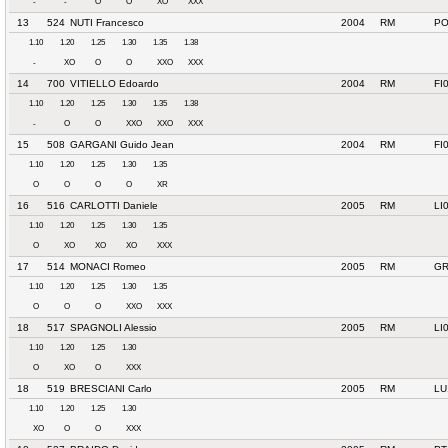
-
-
O
O
XO
XXX
13
524
NUTI Francesco
2004
RM
PO
1.10
1.20
1.25
1.30
1.35
1.38
-
XO
O
O
XXO
XXX
14
700
VITIELLO Edoardo
2004
RM
FI
1.10
1.20
1.25
1.30
1.35
1.38
-
O
O
XXO
XXO
XXX
15
508
GARGANI Guido Jean
2004
RM
FI
1.10
1.20
1.25
1.30
1.35
O
O
O
O
XR
16
516
CARLOTTI Daniele
2005
RM
LI
1.10
1.20
1.25
1.30
1.35
O
XO
XO
XO
XXX
17
514
MONACI Romeo
2005
RM
GR
1.10
1.20
1.25
1.30
1.35
O
O
O
XXO
XXX
18
517
SPAGNOLI Alessio
2005
RM
LI
1.10
1.20
1.25
1.30
O
XO
O
XXX
18
519
BRESCIANI Carlo
2005
RM
LU
1.10
1.20
1.25
1.30
XO
O
O
XXX