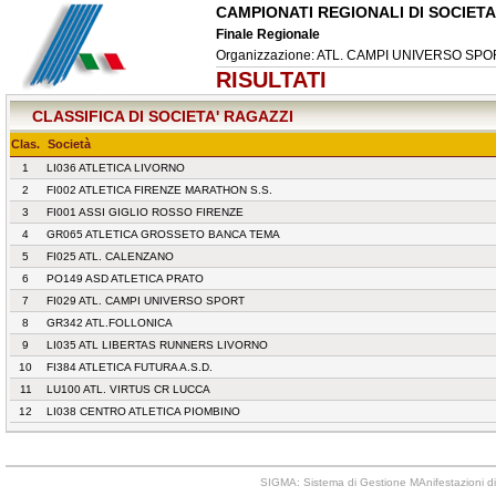
CAMPIONATI REGIONALI DI SOCIETA
Finale Regionale
Organizzazione: ATL. CAMPI UNIVERSO SP
RISULTATI
CLASSIFICA DI SOCIETA' RAGAZZI
Clas.
Società
1
LI036 ATLETICA LIVORNO
2
FI002 ATLETICA FIRENZE MARATHON S.S.
3
FI001 ASSI GIGLIO ROSSO FIRENZE
4
GR065 ATLETICA GROSSETO BANCA TEMA
5
FI025 ATL. CALENZANO
6
PO149 ASD ATLETICA PRATO
7
FI029 ATL. CAMPI UNIVERSO SPORT
8
GR342 ATL.FOLLONICA
9
LI035 ATL LIBERTAS RUNNERS LIVORNO
10
FI384 ATLETICA FUTURA A.S.D.
11
LU100 ATL. VIRTUS CR LUCCA
12
LI038 CENTRO ATLETICA PIOMBINO
SIGMA: Sistema di Gestione MAnifestazioni di 