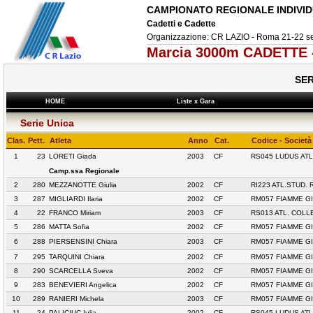
CAMPIONATO REGIONALE INDIVI
Cadetti e Cadette
Organizzazione: CR LAZIO - Roma 21-22 s
Marcia 3000m CADETTE 
SER
HOME
Liste x Gara
Serie Unica
Clas.
Pett.
Atleta
Anno
Cat.
Codice - Società
1
23
LORETI Giada
2003
CF
RS045 LUDUS ATL
Camp.ssa Regionale
2
280
MEZZANOTTE Giulia
2002
CF
RI223 ATL.STUD. 
3
287
MIGLIARDI Ilaria
2002
CF
RM057 FIAMME GI
4
22
FRANCO Miriam
2003
CF
RS013 ATL. COL
5
286
MATTA Sofia
2002
CF
RM057 FIAMME GI
6
288
PIERSENSINI Chiara
2003
CF
RM057 FIAMME GI
7
295
TARQUINI Chiara
2002
CF
RM057 FIAMME GI
8
290
SCARCELLA Sveva
2002
CF
RM057 FIAMME GI
9
283
BENEVIERI Angelica
2002
CF
RM057 FIAMME GI
10
289
RANIERI Michela
2003
CF
RM057 FIAMME GI
11
24
PALICIUC Iulia
2002
CF
RS045 LUDUS ATL