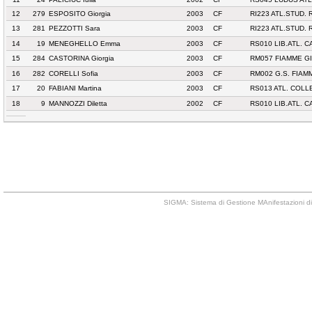
12
279
ESPOSITO Giorgia
2003
CF
RI223 ATL.STUD. 
13
281
PEZZOTTI Sara
2003
CF
RI223 ATL.STUD. 
14
19
MENEGHELLO Emma
2003
CF
RS010 LIB.ATL.
15
284
CASTORINA Giorgia
2003
CF
RM057 FIAMME GI
16
282
CORELLI Sofia
2003
CF
RM002 G.S. FIAM
17
20
FABIANI Martina
2003
CF
RS013 ATL. COL
18
9
MANNOZZI Diletta
2002
CF
RS010 LIB.ATL.
SIGMA: Sistema di Gestione MAnifestazioni di 