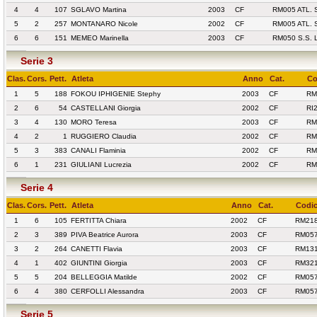
4
4
107
SGLAVO Martina
2003
CF
RM005 ATL.
5
2
257
MONTANARO Nicole
2002
CF
RM005 ATL.
6
6
151
MEMEO Marinella
2003
CF
RM050 S.S.
Serie 3
Clas.
Cors.
Pett.
Atleta
Anno
Cat.
Co
1
5
188
FOKOU IPHIGENIE Stephy
2003
CF
RM
2
6
54
CASTELLANI Giorgia
2002
CF
RI
3
4
130
MORO Teresa
2003
CF
RM
4
2
1
RUGGIERO Claudia
2002
CF
RM
5
3
383
CANALI Flaminia
2002
CF
RM
6
1
231
GIULIANI Lucrezia
2002
CF
RM
Serie 4
Clas.
Cors.
Pett.
Atleta
Anno
Cat.
Codic
1
6
105
FERTITTA Chiara
2002
CF
RM218
2
3
389
PIVA Beatrice Aurora
2003
CF
RM057
3
2
264
CANETTI Flavia
2003
CF
RM131
4
1
402
GIUNTINI Giorgia
2003
CF
RM321
5
5
204
BELLEGGIA Matilde
2002
CF
RM057
6
4
380
CERFOLLI Alessandra
2003
CF
RM057
Serie 5