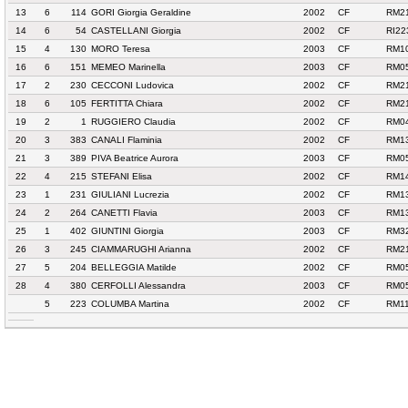
13
6
114
GORI Giorgia Geraldine
2002
CF
RM2
14
6
54
CASTELLANI Giorgia
2002
CF
RI22
15
4
130
MORO Teresa
2003
CF
RM10
16
6
151
MEMEO Marinella
2003
CF
RM05
17
2
230
CECCONI Ludovica
2002
CF
RM2
18
6
105
FERTITTA Chiara
2002
CF
RM2
19
2
1
RUGGIERO Claudia
2002
CF
RM04
20
3
383
CANALI Flaminia
2002
CF
RM13
21
3
389
PIVA Beatrice Aurora
2003
CF
RM05
22
4
215
STEFANI Elisa
2002
CF
RM14
23
1
231
GIULIANI Lucrezia
2002
CF
RM13
24
2
264
CANETTI Flavia
2003
CF
RM13
25
1
402
GIUNTINI Giorgia
2003
CF
RM3
26
3
245
CIAMMARUGHI Arianna
2002
CF
RM2
27
5
204
BELLEGGIA Matilde
2002
CF
RM05
28
4
380
CERFOLLI Alessandra
2003
CF
RM05
5
223
COLUMBA Martina
2002
CF
RM11