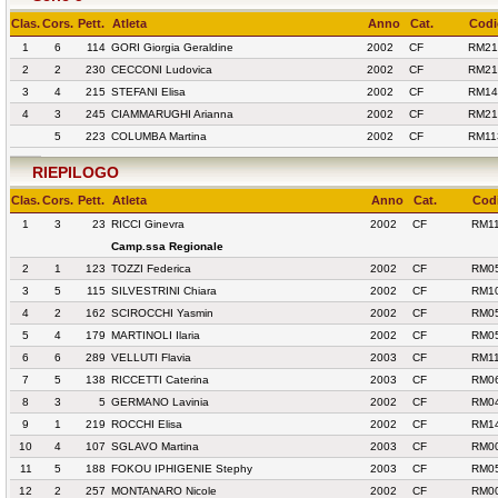
Clas.
Cors.
Pett.
Atleta
Anno
Cat.
Codi
1
6
114
GORI Giorgia Geraldine
2002
CF
RM21
2
2
230
CECCONI Ludovica
2002
CF
RM21
3
4
215
STEFANI Elisa
2002
CF
RM14
4
3
245
CIAMMARUGHI Arianna
2002
CF
RM21
5
223
COLUMBA Martina
2002
CF
RM11
RIEPILOGO
Clas.
Cors.
Pett.
Atleta
Anno
Cat.
Codi
1
3
23
RICCI Ginevra
2002
CF
RM11
Camp.ssa Regionale
2
1
123
TOZZI Federica
2002
CF
RM05
3
5
115
SILVESTRINI Chiara
2002
CF
RM10
4
2
162
SCIROCCHI Yasmin
2002
CF
RM05
5
4
179
MARTINOLI Ilaria
2002
CF
RM05
6
6
289
VELLUTI Flavia
2003
CF
RM11
7
5
138
RICCETTI Caterina
2003
CF
RM06
8
3
5
GERMANO Lavinia
2002
CF
RM04
9
1
219
ROCCHI Elisa
2002
CF
RM14
10
4
107
SGLAVO Martina
2003
CF
RM00
11
5
188
FOKOU IPHIGENIE Stephy
2003
CF
RM05
12
2
257
MONTANARO Nicole
2002
CF
RM00