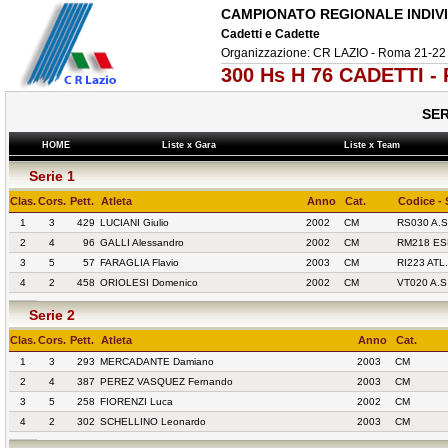
CAMPIONATO REGIONALE INDIV
Cadetti e Cadette
Organizzazione: CR LAZIO - Roma 21-22
300 Hs H 76 CADETTI -
SER
HOME
Liste x Gara
Liste x Team
Serie 1
Clas.
Cors.
Pett.
Atleta
Anno
Cat.
Codice - 
1
3
429
LUCIANI Giulio
2002
CM
RS030 A.S
2
4
96
GALLI Alessandro
2002
CM
RM218 ES
3
5
57
FARAGLIA Flavio
2003
CM
RI223 ATL
4
2
458
ORIOLESI Domenico
2002
CM
VT020 A.S
Serie 2
Clas.
Cors.
Pett.
Atleta
Anno
Cat.
1
3
293
MERCADANTE Damiano
2003
CM
2
4
387
PEREZ VASQUEZ Fernando
2003
CM
3
5
258
FIORENZI Luca
2002
CM
4
2
302
SCHELLINO Leonardo
2003
CM