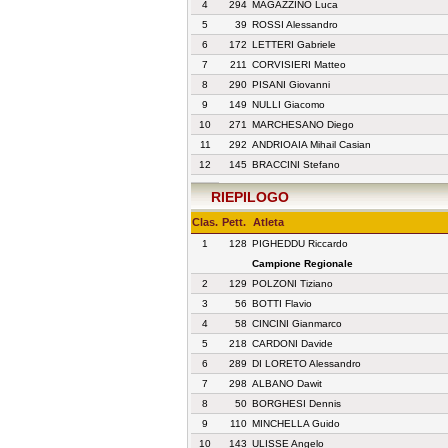
4
294
MAGAZZINO Luca
5
39
ROSSI Alessandro
6
172
LETTERI Gabriele
7
211
CORVISIERI Matteo
8
290
PISANI Giovanni
9
149
NULLI Giacomo
10
271
MARCHESANO Diego
11
292
ANDRIOAIA Mihail Casian
12
145
BRACCINI Stefano
RIEPILOGO
Clas.
Pett.
Atleta
1
128
PIGHEDDU Riccardo
Campione Regionale
2
129
POLZONI Tiziano
3
56
BOTTI Flavio
4
58
CINCINI Gianmarco
5
218
CARDONI Davide
6
289
DI LORETO Alessandro
7
298
ALBANO Dawit
8
50
BORGHESI Dennis
9
110
MINCHELLA Guido
10
143
ULISSE Angelo