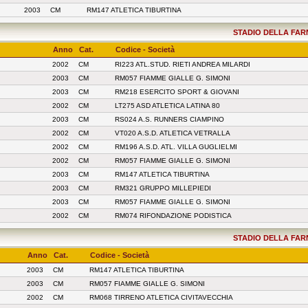
2003
CM
RM147 ATLETICA TIBURTINA
STADIO DELLA FARNE
Anno
Cat.
Codice - Società
2002
CM
RI223 ATL.STUD. RIETI ANDREA MILARDI
2003
CM
RM057 FIAMME GIALLE G. SIMONI
2003
CM
RM218 ESERCITO SPORT & GIOVANI
2002
CM
LT275 ASD ATLETICA LATINA 80
2003
CM
RS024 A.S. RUNNERS CIAMPINO
2002
CM
VT020 A.S.D. ATLETICA VETRALLA
2002
CM
RM196 A.S.D. ATL. VILLA GUGLIELMI
2002
CM
RM057 FIAMME GIALLE G. SIMONI
2003
CM
RM147 ATLETICA TIBURTINA
2003
CM
RM321 GRUPPO MILLEPIEDI
2003
CM
RM057 FIAMME GIALLE G. SIMONI
2002
CM
RM074 RIFONDAZIONE PODISTICA
STADIO DELLA FARNE
Anno
Cat.
Codice - Società
2003
CM
RM147 ATLETICA TIBURTINA
2003
CM
RM057 FIAMME GIALLE G. SIMONI
2002
CM
RM068 TIRRENO ATLETICA CIVITAVECCHIA