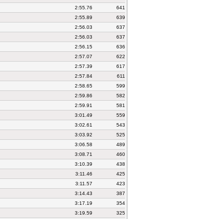
2:55.76
641
2:55.89
639
2:56.03
637
2:56.03
637
2:56.15
636
2:57.07
622
2:57.39
617
2:57.84
611
2:58.65
599
2:59.86
582
2:59.91
581
3:01.49
559
3:02.61
543
3:03.92
525
3:06.58
489
3:08.71
460
3:10.39
438
3:11.46
425
3:11.57
423
3:14.43
387
3:17.19
354
3:19.59
325