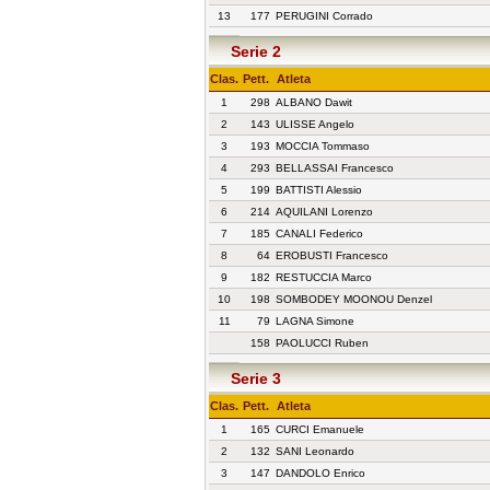
13
177
PERUGINI Corrado
Serie 2
Clas.
Pett.
Atleta
1
298
ALBANO Dawit
2
143
ULISSE Angelo
3
193
MOCCIA Tommaso
4
293
BELLASSAI Francesco
5
199
BATTISTI Alessio
6
214
AQUILANI Lorenzo
7
185
CANALI Federico
8
64
EROBUSTI Francesco
9
182
RESTUCCIA Marco
10
198
SOMBODEY MOONOU Denzel
11
79
LAGNA Simone
158
PAOLUCCI Ruben
Serie 3
Clas.
Pett.
Atleta
1
165
CURCI Emanuele
2
132
SANI Leonardo
3
147
DANDOLO Enrico