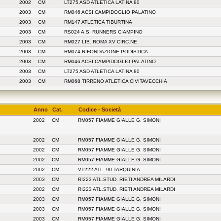
2002
CM
LT275 ASD ATLETICA LATINA 80
2003
CM
RM046 ACSI CAMPIDOGLIO PALATINO
2003
CM
RM147 ATLETICA TIBURTINA
2003
CM
RS024 A.S. RUNNERS CIAMPINO
2003
CM
RM027 LIB. ROMA XV CIRC.NE
2003
CM
RM074 RIFONDAZIONE PODISTICA
2003
CM
RM046 ACSI CAMPIDOGLIO PALATINO
2003
CM
LT275 ASD ATLETICA LATINA 80
2003
CM
RM068 TIRRENO ATLETICA CIVITAVECCHIA
Anno
Cat.
Codice - Società
2002
CM
RM057 FIAMME GIALLE G. SIMONI
2002
CM
RM057 FIAMME GIALLE G. SIMONI
2002
CM
RM057 FIAMME GIALLE G. SIMONI
2002
CM
RM057 FIAMME GIALLE G. SIMONI
2002
CM
VT222 ATL. 90 TARQUINIA
2003
CM
RI223 ATL.STUD. RIETI ANDREA MILARDI
2002
CM
RI223 ATL.STUD. RIETI ANDREA MILARDI
2003
CM
RM057 FIAMME GIALLE G. SIMONI
2003
CM
RM057 FIAMME GIALLE G. SIMONI
2003
CM
RM057 FIAMME GIALLE G. SIMONI