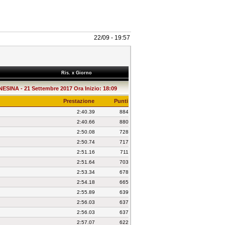
22/09 - 19:57
a
Ris. x Giorno
SINA - 21 Settembre 2017 Ora Inizio: 18:09
Prestazione
Punti
2:40.39
884
2:40.66
880
2:50.08
728
2:50.74
717
2:51.16
711
2:51.64
703
2:53.34
678
2:54.18
665
2:55.89
639
2:56.03
637
2:56.03
637
2:57.07
622