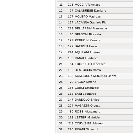
11
193
MOCCIA Tommaso
12
57
CALABRESE Damiano
13
127
MOLEPO Matheas
14
197
LACANNA Gabriele Pio
15
293
BELLASSAI Francesco
16
30
SPADONI Riccardo
17
177
PERUGINI Corrado
18
199
BATTISTI Alessio
19
214
AQUILANI Lorenzo
20
185
CANALI Federico
21
64
EROBUSTI Francesco
22
182
RESTUCCIA Marco
23
198
SOMBODEY MOONOU Denzel
24
79
LAGNA Simone
25
165
CURCI Emanuele
26
132
SANI Leonardo
27
147
DANDOLO Enrico
28
294
MAGAZZINO Luca
29
39
ROSSI Alessandro
30
172
LETTERI Gabriele
31
211
CORVISIERI Matteo
32
290
PISANI Giovanni