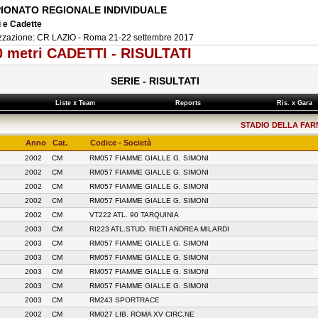
IONATO REGIONALE INDIVIDUALE
i e Cadette
zzazione: CR LAZIO - Roma 21-22 settembre 2017
0 metri CADETTI - RISULTATI
SERIE - RISULTATI
Liste x Team
Reports
Ris. x Gar
STADIO DELLA FARNE
Anno
Cat.
Codice - Società
2002
CM
RM057 FIAMME GIALLE G. SIMONI
2002
CM
RM057 FIAMME GIALLE G. SIMONI
2002
CM
RM057 FIAMME GIALLE G. SIMONI
2002
CM
RM057 FIAMME GIALLE G. SIMONI
2002
CM
VT222 ATL. 90 TARQUINIA
2003
CM
RI223 ATL.STUD. RIETI ANDREA MILARDI
2003
CM
RM057 FIAMME GIALLE G. SIMONI
2003
CM
RM057 FIAMME GIALLE G. SIMONI
2003
CM
RM057 FIAMME GIALLE G. SIMONI
2003
CM
RM057 FIAMME GIALLE G. SIMONI
2003
CM
RM243 SPORTRACE
2002
CM
RM027 LIB. ROMA XV CIRC.NE