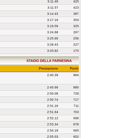
3:11.46
425
3:11.57
423
3:14.43
387
3:17.19
354
3:19.59
325
3:24.68
267
3:25.66
256
3:28.43
227
3:33.92
170
STADIO DELLA FARNESINA
Prestazione
Punti
2:40.39
884
2:40.66
880
2:50.08
728
2:50.74
717
2:51.16
711
2:51.64
703
2:52.12
696
2:53.34
678
2:54.18
665
2:55.03
652