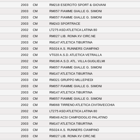
2003
CM
RM218 ESERCITO SPORT & GIOVANI
2003
CM
RM057 FIAMME GIALLE G. SIMONI
2003
CM
RM057 FIAMME GIALLE G. SIMONI
2003
CM
RM243 SPORTRACE
2002
CM
LT275 ASD ATLETICA LATINA 80
2002
CM
RM027 LIB. ROMA XV CIRC.NE
2003
CM
RM147 ATLETICA TIBURTINA
2003
CM
RS024 A.S. RUNNERS CIAMPINO
2002
CM
VT020 A.S.D. ATLETICA VETRALLA
2002
CM
RM196 A.S.D. ATL. VILLA GUGLIELMI
2002
CM
RM057 FIAMME GIALLE G. SIMONI
2003
CM
RM147 ATLETICA TIBURTINA
2003
CM
RM321 GRUPPO MILLEPIEDI
2003
CM
RM057 FIAMME GIALLE G. SIMONI
2003
CM
RM147 ATLETICA TIBURTINA
2003
CM
RM057 FIAMME GIALLE G. SIMONI
2002
CM
RM068 TIRRENO ATLETICA CIVITAVECCHIA
2002
CM
LT275 ASD ATLETICA LATINA 80
2003
CM
RM046 ACSI CAMPIDOGLIO PALATINO
2003
CM
RM147 ATLETICA TIBURTINA
2003
CM
RS024 A.S. RUNNERS CIAMPINO
2003
CM
RM027 LIB. ROMA XV CIRC.NE