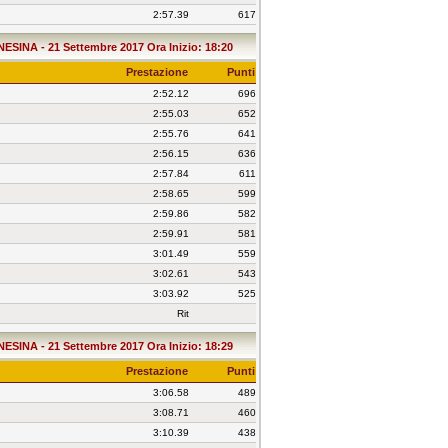
2:57.39
617
SINA - 21 Settembre 2017 Ora Inizio: 18:20
Prestazione
Punti
2:52.12
696
2:55.03
652
2:55.76
641
2:56.15
636
2:57.84
611
2:58.65
599
2:59.86
582
2:59.91
581
3:01.49
559
3:02.61
543
3:03.92
525
Rit
SINA - 21 Settembre 2017 Ora Inizio: 18:29
Prestazione
Punti
3:06.58
489
3:08.71
460
3:10.39
438