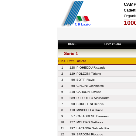
CAMP
Cadett
Organi
100
HOME
Liste x Gara
Serie 1
Clas.
Pett.
Atleta
1
128
PIGHEDDU Riccardo
2
129
POLZONI Tiziano
3
56
BOTTI Flavio
4
58
CINCINI Gianmarco
5
218
CARDONI Davide
6
289
DI LORETO Alessandro
7
50
BORGHESI Dennis
8
110
MINCHELLA Guido
9
57
CALABRESE Damiano
10
127
MOLEPO Matheas
11
197
LACANNA Gabriele Pio
12
30
SPADONI Riccardo