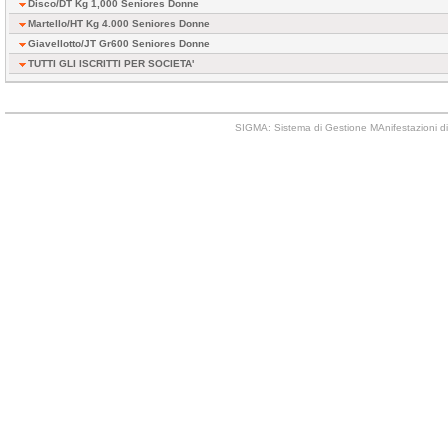
Disco/DT Kg 1,000 Seniores Donne
Martello/HT Kg 4.000 Seniores Donne
Giavellotto/JT Gr600 Seniores Donne
TUTTI GLI ISCRITTI PER SOCIETA'
SIGMA: Sistema di Gestione MAnifestazioni di 