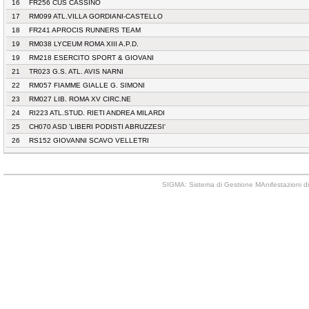
16
FR256 CUS CASSINO
17
RM099 ATL.VILLA GORDIANI-CASTELLO
18
FR241 APROCIS RUNNERS TEAM
19
RM038 LYCEUM ROMA XIII A.P.D.
19
RM218 ESERCITO SPORT & GIOVANI
21
TR023 G.S. ATL. AVIS NARNI
22
RM057 FIAMME GIALLE G. SIMONI
23
RM027 LIB. ROMA XV CIRC.NE
24
RI223 ATL.STUD. RIETI ANDREA MILARDI
25
CH070 ASD 'LIBERI PODISTI ABRUZZESI'
26
RS152 GIOVANNI SCAVO VELLETRI
SIGMA: Sistema di Gestione MAnifestazioni di 