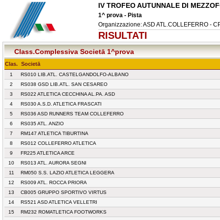
IV TROFEO AUTUNNALE DI MEZZO
1^ prova - Pista
Organizzazione: ASD ATL.COLLEFERRO - 
RISULTATI
Class.Complessiva Societā 1^prova
Clas.
Societā
1
RS010 LIB.ATL. CASTELGANDOLFO-ALBANO
2
RS038 GSD LIB.ATL. SAN CESAREO
3
RS022 ATLETICA CECCHINA AL.PA. ASD
4
RS030 A.S.D. ATLETICA FRASCATI
5
RS036 ASD RUNNERS TEAM COLLEFERRO
6
RS035 ATL. ANZIO
7
RM147 ATLETICA TIBURTINA
8
RS012 COLLEFERRO ATLETICA
9
FR225 ATLETICA ARCE
10
RS013 ATL. AURORA SEGNI
11
RM050 S.S. LAZIO ATLETICA LEGGERA
12
RS009 ATL. ROCCA PRIORA
13
CB005 GRUPPO SPORTIVO VIRTUS
14
RS521 ASD ATLETICA VELLETRI
15
RM232 ROMATLETICA FOOTWORKS