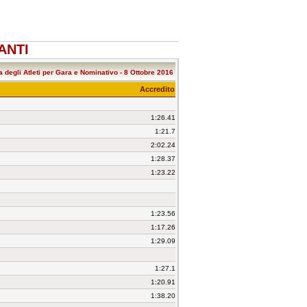
PANTI
a degli Atleti per Gara e Nominativo - 8 Ottobre 2016
Accredito
1:26.41
1:21.7
2:02.24
1:28.37
1:23.22
1:23.56
1:17.26
1:29.09
1:27.1
1:20.91
1:38.20