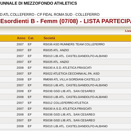
TUNNALE DI MEZZOFONDO ATHLETICS
ASD ATL.COLLEFERRO - CP FIDAL ROMA SUD - COLLEFERRO
- Esordienti B - Femm (07/08) - LISTA PARTECI
List
Anno
Cat.
Societā
2007
EF
RS036 ASD RUNNERS TEAM COLLEFERRO
2007
EF
RS035 ATL. ANZIO
2007
EF
RS010 LIB.ATL. CASTELGANDOLFO-ALBANO
2007
EF
RS035 ATL. ANZIO
2008
EF
RS030 A.S.D. ATLETICA FRASCATI
2007
EF
RS022 ATLETICA CECCHINA AL.PA. ASD
2008
EF
RM099 ATL.VILLA GORDIANI-CASTELLO
2007
EF
RS010 LIB.ATL. CASTELGANDOLFO-ALBANO
2008
EF
RS038 GSD LIB.ATL. SAN CESAREO
2008
EF
RS010 LIB.ATL. CASTELGANDOLFO-ALBANO
2007
EF
RS012 COLLEFERRO ATLETICA
2007
EF
RS030 A.S.D. ATLETICA FRASCATI
2008
EF
RS038 GSD LIB.ATL. SAN CESAREO
2007
EF
RS038 GSD LIB.ATL. SAN CESAREO
2008
EF
RS010 LIB.ATL. CASTELGANDOLFO-ALBANO