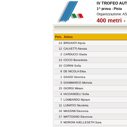
IV TROFEO AU
1^ prova - Pista
Organizzazione: 
400 metri 
Pett.
Atleta
14
BRIGANTI Alycia
12
CALVETTI Alessia
2
CARDUCCI Giada
13
CICCO Benedetta
10
CORINI Sofia
8
DE NICOLA Elisa
1
GAGGI Veronica
3
GIAMMARCO Michela
15
GIORGI Miriam
4
IACOANGELI Sofia
7
LOMBARDO Myriam
11
LUNATICI Nicoletta
16
MASSIMI Eleonora
17
MATTOGNO Eleonora
5
MORONI HJELLESETH Sara