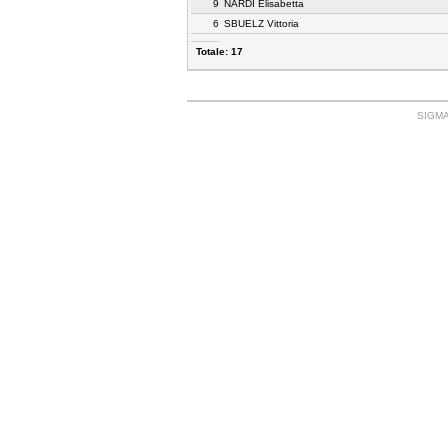
9
NARDI Elisabetta
6
SBUELZ Vittoria
Totale: 17
SIGMA: