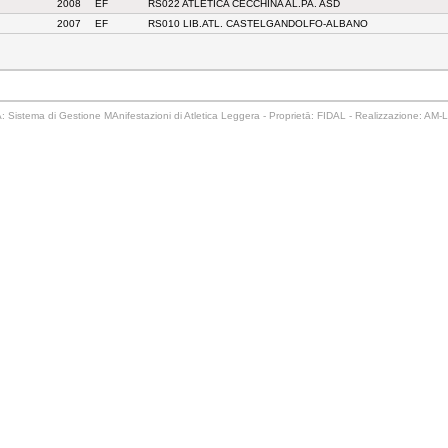
2008
EF
RS022 ATLETICA CECCHINA AL.PA. ASD
2007
EF
RS010 LIB.ATL. CASTELGANDOLFO-ALBANO
 Sistema di Gestione MAnifestazioni di Atletica Leggera - Proprietā: FIDAL - Realizzazione: AM-