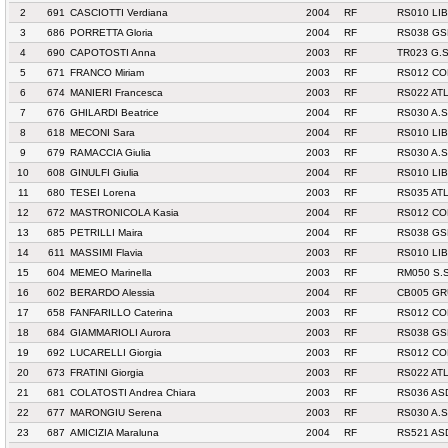
2
691
CASCIOTTI Verdiana
2004
RF
RS010 LI
3
686
PORRETTA Gloria
2004
RF
RS038 GS
4
690
CAPOTOSTI Anna
2003
RF
TR023 G.S
5
671
FRANCO Miriam
2003
RF
RS012 CO
6
674
MANIERI Francesca
2003
RF
RS022 ATL
7
676
GHILARDI Beatrice
2004
RF
RS030 A.S
8
618
MECONI Sara
2004
RF
RS010 LI
9
679
RAMACCIA Giulia
2003
RF
RS030 A.S
10
608
GINULFI Giulia
2004
RF
RS010 LI
11
680
TESEI Lorena
2003
RF
RS035 ATL
12
672
MASTRONICOLA Kasia
2004
RF
RS012 CO
13
685
PETRILLI Maira
2004
RF
RS038 GS
14
611
MASSIMI Flavia
2003
RF
RS010 LI
15
604
MEMEO Marinella
2003
RF
RM050 S.
16
602
BERARDO Alessia
2004
RF
CB005 GR
17
658
FANFARILLO Caterina
2003
RF
RS012 CO
18
684
GIAMMARIOLI Aurora
2003
RF
RS038 GS
19
692
LUCARELLI Giorgia
2003
RF
RS012 CO
20
673
FRATINI Giorgia
2003
RF
RS022 ATL
21
681
COLATOSTI Andrea Chiara
2003
RF
RS036 AS
22
677
MARONGIU Serena
2003
RF
RS030 A.S
23
687
AMICIZIA Maraluna
2004
RF
RS521 AS