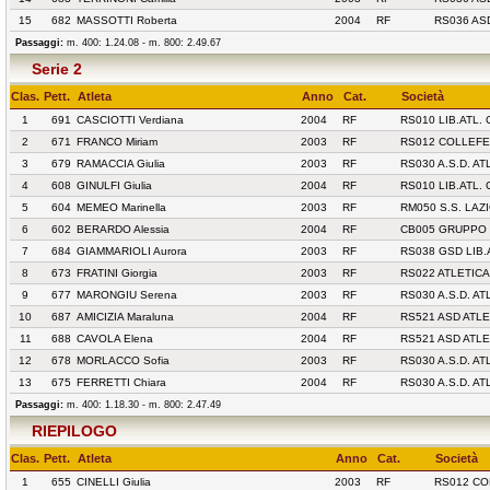
15
682
MASSOTTI Roberta
2004
RF
RS036 AS
Passaggi:
m. 400: 1.24.08 - m. 800: 2.49.67
Serie 2
Clas.
Pett.
Atleta
Anno
Cat.
Società
1
691
CASCIOTTI Verdiana
2004
RF
RS010 LIB.ATL
2
671
FRANCO Miriam
2003
RF
RS012 COLLEFE
3
679
RAMACCIA Giulia
2003
RF
RS030 A.S.D. A
4
608
GINULFI Giulia
2004
RF
RS010 LIB.ATL
5
604
MEMEO Marinella
2003
RF
RM050 S.S. LAZ
6
602
BERARDO Alessia
2004
RF
CB005 GRUPPO 
7
684
GIAMMARIOLI Aurora
2003
RF
RS038 GSD LIB
8
673
FRATINI Giorgia
2003
RF
RS022 ATLETICA
9
677
MARONGIU Serena
2003
RF
RS030 A.S.D. A
10
687
AMICIZIA Maraluna
2004
RF
RS521 ASD ATLE
11
688
CAVOLA Elena
2004
RF
RS521 ASD ATLE
12
678
MORLACCO Sofia
2003
RF
RS030 A.S.D. A
13
675
FERRETTI Chiara
2004
RF
RS030 A.S.D. A
Passaggi:
m. 400: 1.18.30 - m. 800: 2.47.49
RIEPILOGO
Clas.
Pett.
Atleta
Anno
Cat.
Società
1
655
CINELLI Giulia
2003
RF
RS012 CO