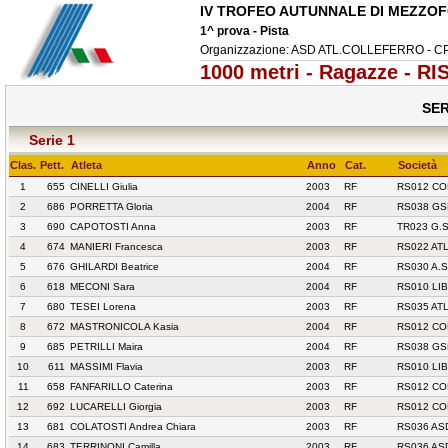
IV TROFEO AUTUNNALE DI MEZZO
1^ prova - Pista
Organizzazione: ASD ATL.COLLEFERRO - 
1000 metri - Ragazze - RI
SER
Serie 1
Clas.
Pett.
Atleta
Anno
Cat.
Società
1
655
CINELLI Giulia
2003
RF
RS012 CO
2
686
PORRETTA Gloria
2004
RF
RS038 GS
3
690
CAPOTOSTI Anna
2003
RF
TR023 G.S
4
674
MANIERI Francesca
2003
RF
RS022 ATL
5
676
GHILARDI Beatrice
2004
RF
RS030 A.S
6
618
MECONI Sara
2004
RF
RS010 LI
7
680
TESEI Lorena
2003
RF
RS035 ATL
8
672
MASTRONICOLA Kasia
2004
RF
RS012 CO
9
685
PETRILLI Maira
2004
RF
RS038 GS
10
611
MASSIMI Flavia
2003
RF
RS010 LI
11
658
FANFARILLO Caterina
2003
RF
RS012 CO
12
692
LUCARELLI Giorgia
2003
RF
RS012 CO
13
681
COLATOSTI Andrea Chiara
2003
RF
RS036 AS
14
683
TERRINONI Camilla
2003
RF
RS036 AS