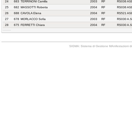
24
683
TERRINONI Camilla
2003
RF
RS036 AS
25
682
MASSOTTI Roberta
2004
RF
RS036 AS
26
688
CAVOLA Elena
2004
RF
RS521 AS
27
678
MORLACCO Sofia
2003
RF
RS030 A.S
28
675
FERRETTI Chiara
2004
RF
RS030 A.S
SIGMA: Sistema di Gestione MAnifestazioni di 