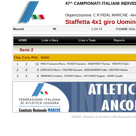
47^ CAMPIONATI ITALIANI INDIVI
Organizzazione: C.R.FIDAL MARCHE - Anc
Staffetta 4x1 giro Uomin
Record
PI
1:24.72
FIAMME GIA
HOME
Liste x Gara
Liste x Team
Reports
Serie 2
Clas.
Cors.
Pett.
Atleti
1
2
12
VINCI Francesco Maria - ROSSI Francesco - MANFREDI Thomas - TARDITO Fabio
2
6
5
LOMUSCIO Marco - FALZONI Giovanni - BONGIOVANNI Fabio - DELFINO Andrea
3
4
8
TAMMARO Umberto - ROSATO Valerio - RICCIARDI Eugenio - DAVID Claudio
SIGMA: Sistema di Gestione MAnifestazioni di 