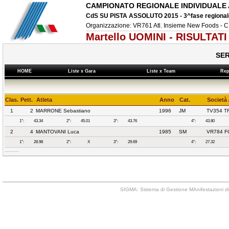
CAMPIONATO REGIONALE INDIVIDUALE
CdS SU PISTA ASSOLUTO 2015 - 3^fase regionale 
Organizzazione: VR761 Atl. Insieme New Foods 
Martello UOMINI - RISULTATI
SER
HOME
Liste x Gara
Liste x Team
Re
Clas.
Pett.
Atleta
Anno
Cat.
Società 
1
2
MARRONE Sebastiano
1996
JM
TV354 T
1°:
43.34
2°:
45.01
3°:
43.76
4°:
43.80
2
4
MANTOVANI Luca
1985
SM
VR784 F
1°:
28.98
2°:
X
3°:
29.69
4°:
27.32
SIGMA: Sistema di Gestione MAnifestazioni di 