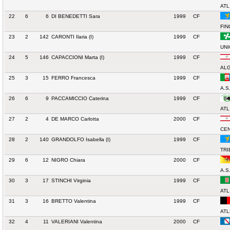
ATL
22
6
6
DI BENEDETTI Sara
1999
CF
FIN
23
2
142
CARONTI Ilaria (I)
1999
CF
UNI
24
5
146
CAPACCIONI Marta (I)
1999
CF
ALG
25
3
15
FERRO Francesca
1999
CF
A.S
26
6
9
PACCAMICCIO Caterina
1999
CF
ATL
27
2
4
DE MARCO Carlotta
2000
CF
CEN
28
2
140
GRANDOLFO Isabella (I)
1999
CF
TRI
29
6
12
NIGRO Chiara
2000
CF
A.S
30
3
17
STINCHI Virginia
1999
CF
ATL
31
3
16
BRETTO Valentina
1999
CF
ATL
32
4
11
VALERIANI Valentina
2000
CF