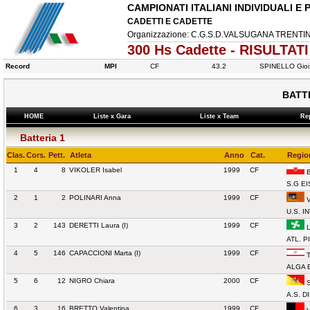
CAMPIONATI ITALIANI INDIVIDUALI E 
CADETTI E CADETTE
Organizzazione: C.G.S.D.VALSUGANA TRENTINO 
300 Hs Cadette - RISULTATI
Record
MPI
CF
43.2
SPINELLO Gioi
BATTE
HOME
Liste x Gara
Liste x Team
Re
Batteria 1
Clas.
Cors.
Pett.
Atleta
Anno
Cat.
Region
1
4
8
VIKOLER Isabel
1999
CF
B
S.G E
2
1
2
POLINARI Anna
1999
CF
V
U.S. I
3
2
143
DERETTI Laura (I)
1999
CF
L
ATL. 
4
5
146
CAPACCIONI Marta (I)
1999
CF
T
ALGA 
5
6
12
NIGRO Chiara
2000
CF
S
A.S. D
6
3
16
BRETTO Valentina
1999
CF