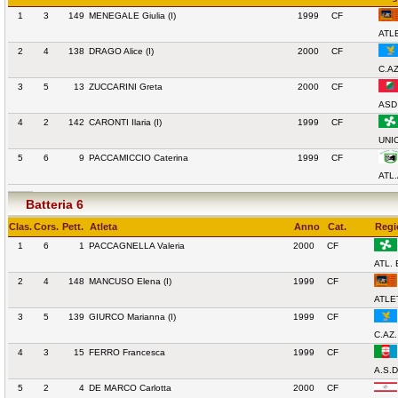
1
3
149
MENEGALE Giulia (I)
1999
CF
ATL
2
4
138
DRAGO Alice (I)
2000
CF
C.AZ
3
5
13
ZUCCARINI Greta
2000
CF
ASD
4
2
142
CARONTI Ilaria (I)
1999
CF
UNI
5
6
9
PACCAMICCIO Caterina
1999
CF
ATL
Batteria 6
Clas.
Cors.
Pett.
Atleta
Anno
Cat.
Regi
1
6
1
PACCAGNELLA Valeria
2000
CF
ATL.
2
4
148
MANCUSO Elena (I)
1999
CF
ATLE
3
5
139
GIURCO Marianna (I)
1999
CF
C.AZ.
4
3
15
FERRO Francesca
1999
CF
A.S.D
5
2
4
DE MARCO Carlotta
2000
CF