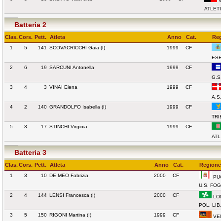
V
ATLET
Batteria 2
Clas.
Cors.
Pett.
Atleta
Anno
Cat.
Reg
1
5
141
SCOVACRICCHI Gaia (I)
1999
CF
ESE
2
6
19
SARCUNI Antonella
1999
CF
G.S
3
4
3
VINAI Elena
1999
CF
A.S
4
2
140
GRANDOLFO Isabella (I)
1999
CF
TRI
5
3
17
STINCHI Virginia
1999
CF
ATL
Batteria 3
Clas.
Cors.
Pett.
Atleta
Anno
Cat.
Regione 
1
3
10
DE MEO Fabrizia
2000
CF
PU
U.S. FO
2
4
144
LENSI Francesca (I)
2000
CF
LO
POL. LI
3
5
150
RIGONI Martina (I)
1999
CF
VE