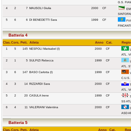
G.S. FI
4
2
7
MAUSOLI Giulia
2000
CF
EMI
SINTOFA
5
6
6
DI BENEDETTI Sara
1999
CF
FVG
FINCANT
Batteria 4
Clas.
Cors.
Pett.
Atleta
Anno
Cat.
Regio
1
5
145
NESPOLI Marisabel (I)
2000
CF
L
ATL. 
2
1
5
SULPIZI Rebecca
1999
CF
L
ATL. 
3
6
147
BASO Carlotta (I)
1999
CF
V
C.U.S
4
3
14
RIZZARDI Sara
2000
CF
T
ATL. V
5
2
20
CASULA Irene
1999
CF
S
SS AT
6
4
11
VALERIANI Valentina
2000
CF
C
ASD A
Batteria 5
Clas.
Cors.
Pett.
Atleta
Anno
Cat.
Reg