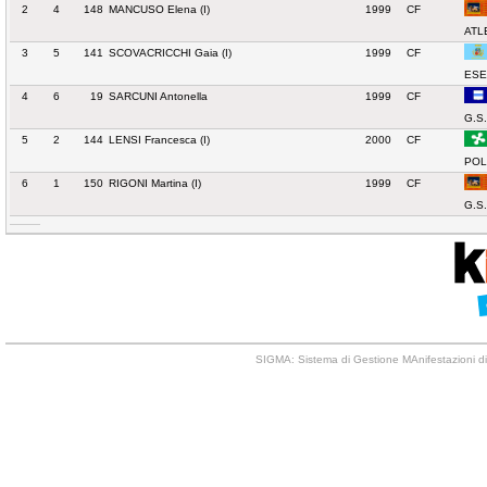
2
4
148
MANCUSO Elena (I)
1999
CF
ATL
3
5
141
SCOVACRICCHI Gaia (I)
1999
CF
ESE
4
6
19
SARCUNI Antonella
1999
CF
G.S
5
2
144
LENSI Francesca (I)
2000
CF
POL
6
1
150
RIGONI Martina (I)
1999
CF
G.S
SIGMA: Sistema di Gestione MAnifestazioni di 