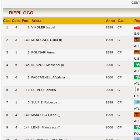
CENT
RIEPILOGO
Clas.
Cors.
Pett.
Atleta
Anno
Cat.
Reg
1
4
8
VIKOLER Isabel
1999
CF
S.G
2
3
149
MENEGALE Giulia (I)
1999
CF
ATL
3
1
2
POLINARI Anna
1999
CF
U.S
4
5
145
NESPOLI Marisabel (I)
2000
CF
ATL
5
6
1
PACCAGNELLA Valeria
2000
CF
ATL
6
3
10
DE MEO Fabrizia
2000
CF
U.S
7
1
5
SULPIZI Rebecca
1999
CF
ATL
8
4
148
MANCUSO Elena (I)
1999
CF
ATL
9
4
144
LENSI Francesca (I)
2000
CF
POL
10
5
141
SCOVACRICCHI Gaia (I)
1999
CF