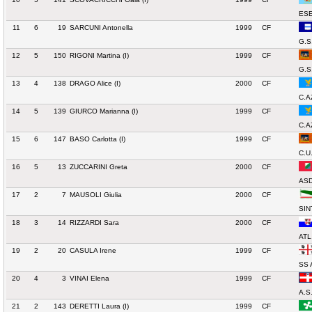
ESE
11
6
19
SARCUNI Antonella
1999
CF
G.S
12
5
150
RIGONI Martina (I)
1999
CF
G.S
13
4
138
DRAGO Alice (I)
2000
CF
C.A
14
5
139
GIURCO Marianna (I)
1999
CF
C.A
15
6
147
BASO Carlotta (I)
1999
CF
C.U
16
5
13
ZUCCARINI Greta
2000
CF
ASD
17
2
7
MAUSOLI Giulia
2000
CF
SIN
18
3
14
RIZZARDI Sara
2000
CF
ATL
19
2
20
CASULA Irene
1999
CF
SS 
20
4
3
VINAI Elena
1999
CF
A.S
21
2
143
DERETTI Laura (I)
1999
CF