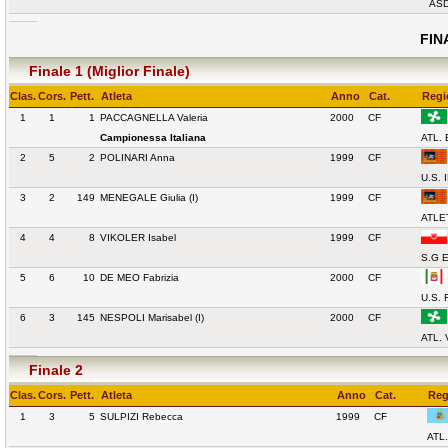
ASD
FIN
Finale 1 (Miglior Finale)
Clas.
Cors.
Pett.
Atleta
Anno
Cat.
Regi
1
1
1
PACCAGNELLA Valeria
2000
CF
Campionessa Italiana
ATL.
2
5
2
POLINARI Anna
1999
CF
U.S.
3
2
149
MENEGALE Giulia (I)
1999
CF
ATLE
4
4
8
VIKOLER Isabel
1999
CF
S.G 
5
6
10
DE MEO Fabrizia
2000
CF
U.S.
6
3
145
NESPOLI Marisabel (I)
2000
CF
ATL.
Finale 2
Clas.
Cors.
Pett.
Atleta
Anno
Cat.
Reg
1
3
5
SULPIZI Rebecca
1999
CF
ATL