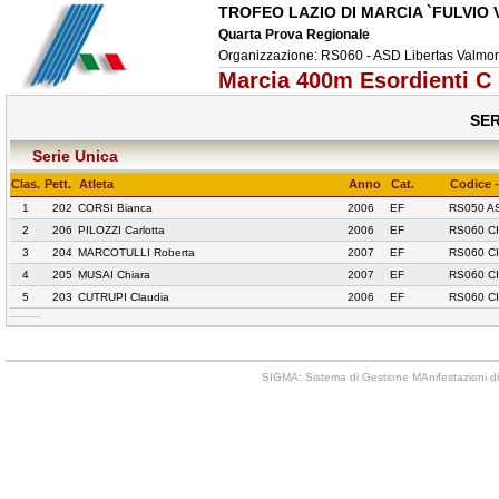
TROFEO LAZIO DI MARCIA `FULVIO 
Quarta Prova Regionale
Organizzazione: RS060 - ASD Libertas Valmon
Marcia 400m Esordienti C
SER
Serie Unica
Clas.
Pett.
Atleta
Anno
Cat.
Codice -
1
202
CORSI Bianca
2006
EF
RS050 A
2
206
PILOZZI Carlotta
2006
EF
RS060 C
3
204
MARCOTULLI Roberta
2007
EF
RS060 C
4
205
MUSAI Chiara
2007
EF
RS060 C
5
203
CUTRUPI Claudia
2006
EF
RS060 C
SIGMA: Sistema di Gestione MAnifestazioni di 