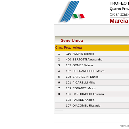
TROFEO L
Quarta Pro
Organizzazi
Marcia
Serie Unica
Clas.
Pett.
Atleta
1
110
FLORIS Michele
2
400
BERTOTTI Alessandro
3
103
GOMEZ Valerio
4
102
DE FRANCESCO Marco
5
105
BATTAGLINI Enrico
6
101
PICARELLI Mirko
7
109
RODANTE Marco
8
106
CAPODAGLIO Lorenzo
108
PALADE Andrea
107
GIACOMEL Riccardo
SIGMA: