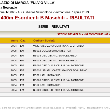
AZIO DI MARCIA `FULVIO VILLA`
va Regionale
one: RS060 - ASD Libertas Valmontone - Valmontone 7 aprile 2013
 400m Esordienti B Maschili - RISULTATI
SERIE - RISULTATI
STADIO DEI GELSI - VALMONTONE - 07 Apri
Anno
Cat.
Codice - Società
2004
EM
VT207 ASD ZONA OLIMPICA ATL. VITERBO
2005
EM
RS012 COLLEFERRO ATLETICA
2004
EM
RS038 GSD LIB.ATL. SAN CESAREO
2004
EM
RS038 GSD LIB.ATL. SAN CESAREO
2005
EM
RS060 CIRCOLO RICR. LIB. VALMONTONE
2004
EM
RS010 LIB.ATL. CASTELGANDOLFO-ALBANO
2005
EM
RS521 ATL. ROMA SUD
2005
EM
RS060 CIRCOLO RICR. LIB. VALMONTONE
2004
EM
RS521 ATL. ROMA SUD
2004
EM
RS060 CIRCOLO RICR. LIB. VALMONTONE
 Sistema di Gestione MAnifestazioni di Atletica Leggera - Proprietà: FIDAL - Realizzazione: AM-