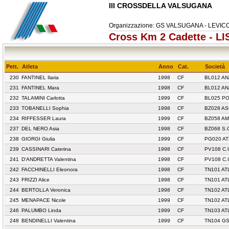
III CROSSDELLA VALSUGANA
Organizzazione: GS VALSUGANA - LEVI
Cross Km 2 Cadette - L
Pett.
Atleta
Anno
Cat.
Società
230
FANTINEL Ilaria
1998
CF
BL012 AN
231
FANTINEL Mara
1998
CF
BL012 AN
232
TALAMINI Carlotta
1999
CF
BL025 PO
233
TOBANELLI Sophia
1998
CF
BZ028 AS
234
RIFFESSER Laura
1999
CF
BZ058 A
237
DEL NERO Asia
1998
CF
BZ068 S.
238
GIORGI Giulia
1999
CF
PG020 AT
239
CASSINARI Caterina
1998
CF
PV108 C.
241
D'ANDRETTA Valentina
1998
CF
PV108 C.
242
FACCHINELLI Eleonora
1998
CF
TN101 AT
243
FRIZZI Alice
1998
CF
TN101 AT
244
BERTOLLA Veronica
1998
CF
TN102 AT
245
MENAPACE Nicole
1999
CF
TN102 AT
246
PALUMBO Linda
1999
CF
TN103 AT
248
BENDINELLI Valentina
1999
CF
TN104 G