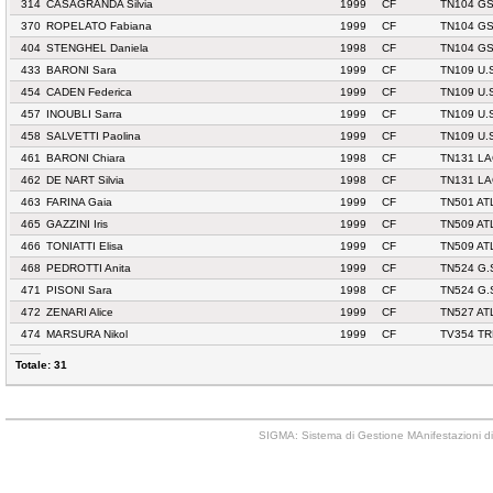
314
CASAGRANDA Silvia
1999
CF
TN104 G
370
ROPELATO Fabiana
1999
CF
TN104 G
404
STENGHEL Daniela
1998
CF
TN104 G
433
BARONI Sara
1999
CF
TN109 U.
454
CADEN Federica
1999
CF
TN109 U.
457
INOUBLI Sarra
1999
CF
TN109 U.
458
SALVETTI Paolina
1999
CF
TN109 U.
461
BARONI Chiara
1998
CF
TN131 L
462
DE NART Silvia
1998
CF
TN131 L
463
FARINA Gaia
1999
CF
TN501 AT
465
GAZZINI Iris
1999
CF
TN509 AT
466
TONIATTI Elisa
1999
CF
TN509 AT
468
PEDROTTI Anita
1999
CF
TN524 G.
471
PISONI Sara
1998
CF
TN524 G.
472
ZENARI Alice
1999
CF
TN527 AT
474
MARSURA Nikol
1999
CF
TV354 TR
Totale: 31
SIGMA: Sistema di Gestione MAnifestazioni di 