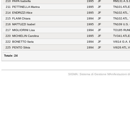
210
PAPA Isabella
1995
JF
RM131 A.S.D
211
PETTINELLA Marina
1995
JF
TN101 ATL
214
ENDRIZZI Alice
1995
JF
TN102 ATL.
215
FLAIM Chiara
1994
JF
TN102 ATL.
216
MATTUZZI Isabel
1995
JF
TN109 U.S
217
MIGLIORINI Lisa
1994
JF
TO185 RUN
220
MICHIELIN Carolina
1995
JF
TV341 ATL
222
BONETTO Ilaria
1994
JF
VI614 G.A
225
PENTO Silvia
1994
JF
VI626 ATL.
Totale: 24
SIGMA: Sistema di Gestione MAnifestazioni di 