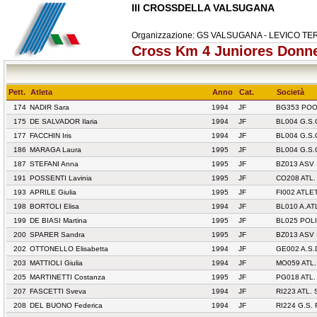
III CROSSDELLA VALSUGANA
Organizzazione: GS VALSUGANA - LEVICO T
Cross Km 4 Juniores Donn
Pett.
Atleta
Anno
Cat.
Società
174
NADIR Sara
1994
JF
BG353 POO
175
DE SALVADOR Ilaria
1994
JF
BL004 G.S.
177
FACCHIN Iris
1994
JF
BL004 G.S.
186
MARAGA Laura
1995
JF
BL004 G.S.
187
STEFANI Anna
1995
JF
BZ013 ASV
191
POSSENTI Lavinia
1995
JF
CO208 ATL
193
APRILE Giulia
1995
JF
FI002 ATLE
198
BORTOLI Elisa
1994
JF
BL010 A.A
199
DE BIASI Martina
1995
JF
BL025 POL
200
SPARER Sandra
1995
JF
BZ013 ASV
202
OTTONELLO Elisabetta
1994
JF
GE002 A.S.
203
MATTIOLI Giulia
1994
JF
MO059 ATL.
205
MARTINETTI Costanza
1995
JF
PG018 ATL
207
FASCETTI Sveva
1994
JF
RI223 ATL.
208
DEL BUONO Federica
1994
JF
RI224 G.S.