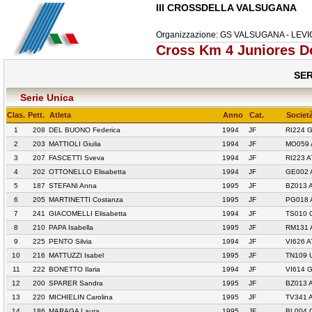
III CROSSDELLA VALSUGANA
Organizzazione: GS VALSUGANA - LEV
Cross Km 4 Juniores D
SER
Serie Unica
Clas.
Pett.
Atleta
Anno
Cat.
Societ
1
208
DEL BUONO Federica
1994
JF
RI224 
2
203
MATTIOLI Giulia
1994
JF
MO059 
3
207
FASCETTI Sveva
1994
JF
RI223 
4
202
OTTONELLO Elisabetta
1994
JF
GE002 
5
187
STEFANI Anna
1995
JF
BZ013 
6
205
MARTINETTI Costanza
1995
JF
PG018 
7
241
GIACOMELLI Elisabetta
1994
JF
TS010 
8
210
PAPA Isabella
1995
JF
RM131 A
9
225
PENTO Silvia
1994
JF
VI626 
10
216
MATTUZZI Isabel
1995
JF
TN109 
11
222
BONETTO Ilaria
1994
JF
VI614 
12
200
SPARER Sandra
1995
JF
BZ013 
13
220
MICHIELIN Carolina
1995
JF
TV341 
14
186
MARAGA Laura
1995
JF
BL004 