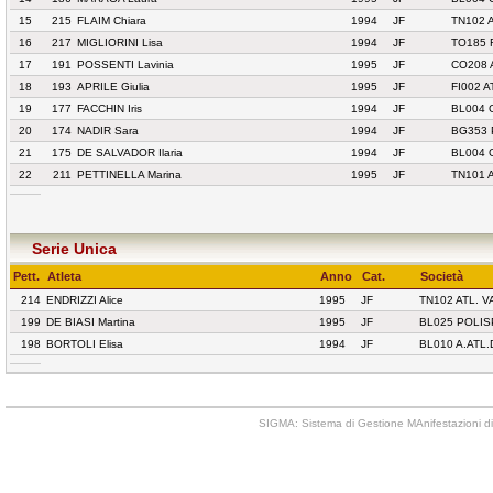
15
215
FLAIM Chiara
1994
JF
TN102 
16
217
MIGLIORINI Lisa
1994
JF
TO185 
17
191
POSSENTI Lavinia
1995
JF
CO208 
18
193
APRILE Giulia
1995
JF
FI002 
19
177
FACCHIN Iris
1994
JF
BL004 
20
174
NADIR Sara
1994
JF
BG353 
21
175
DE SALVADOR Ilaria
1994
JF
BL004 
22
211
PETTINELLA Marina
1995
JF
TN101 
Serie Unica
Pett.
Atleta
Anno
Cat.
Società
214
ENDRIZZI Alice
1995
JF
TN102 ATL. V
199
DE BIASI Martina
1995
JF
BL025 POLIS
198
BORTOLI Elisa
1994
JF
BL010 A.ATL
SIGMA: Sistema di Gestione MAnifestazioni di 