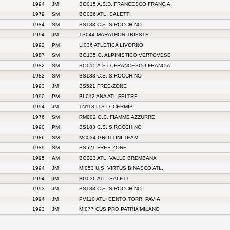
1994
JM
BO015 A.S.D. FRANCESCO FRANCIA
1979
SM
BG036 ATL. SALETTI
1984
SM
BS183 C.S. S.ROCCHINO
1994
JM
TS044 MARATHON TRIESTE
1992
PM
LI036 ATLETICA LIVORNO
1987
SM
BG135 G. ALPINISTICO VERTOVESE
1982
SM
BO015 A.S.D. FRANCESCO FRANCIA
1982
SM
BS183 C.S. S.ROCCHINO
1993
JM
BS521 FREE-ZONE
1990
PM
BL012 ANA ATL.FELTRE
1994
JM
TN113 U.S.D. CERMIS
1976
SM
RM002 G.S. FIAMME AZZURRE
1990
PM
BS183 C.S. S.ROCCHINO
1986
SM
MC034 GROTTINI TEAM
1989
SM
BS521 FREE-ZONE
1995
AM
BG223 ATL. VALLE BREMBANA
1994
JM
MI053 U.S. VIRTUS BINASCO ATL.
1994
JM
BG036 ATL. SALETTI
1993
JM
BS183 C.S. S.ROCCHINO
1994
JM
PV110 ATL. CENTO TORRI PAVIA
1993
JM
MI077 CUS PRO PATRIA MILANO