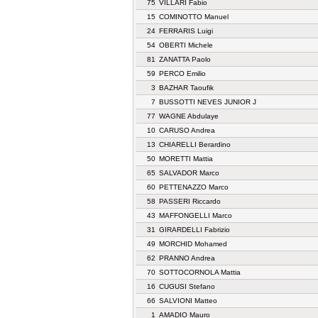
75
VILLARI Fabio
15
COMINOTTO Manuel
24
FERRARIS Luigi
54
OBERTI Michele
81
ZANATTA Paolo
59
PERCO Emilio
3
BAZHAR Taoufik
7
BUSSOTTI NEVES JUNIOR J
77
WAGNE Abdulaye
10
CARUSO Andrea
13
CHIARELLI Berardino
50
MORETTI Mattia
65
SALVADOR Marco
60
PETTENAZZO Marco
58
PASSERI Riccardo
43
MAFFONGELLI Marco
31
GIRARDELLI Fabrizio
49
MORCHID Mohamed
62
PRANNO Andrea
70
SOTTOCORNOLA Mattia
16
CUGUSI Stefano
66
SALVIONI Matteo
1
AMADIO Mauro