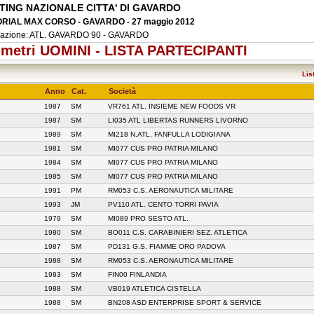
TING NAZIONALE CITTA' DI GAVARDO
RIAL MAX CORSO - GAVARDO - 27 maggio 2012
zazione: ATL. GAVARDO 90 - GAVARDO
 metri UOMINI - LISTA PARTECIPANTI
Lis
Anno
Cat.
Società
1987
SM
VR761 ATL. INSIEME NEW FOODS VR
1987
SM
LI035 ATL LIBERTAS RUNNERS LIVORNO
1989
SM
MI218 N.ATL. FANFULLA LODIGIANA
1981
SM
MI077 CUS PRO PATRIA MILANO
1984
SM
MI077 CUS PRO PATRIA MILANO
1985
SM
MI077 CUS PRO PATRIA MILANO
1991
PM
RM053 C.S. AERONAUTICA MILITARE
1993
JM
PV110 ATL. CENTO TORRI PAVIA
1979
SM
MI089 PRO SESTO ATL.
1980
SM
BO011 C.S. CARABINIERI SEZ. ATLETICA
1987
SM
PD131 G.S. FIAMME ORO PADOVA
1988
SM
RM053 C.S. AERONAUTICA MILITARE
1983
SM
FIN00 FINLANDIA
1988
SM
VB019 ATLETICA CISTELLA
1988
SM
BN208 ASD ENTERPRISE SPORT & SERVICE