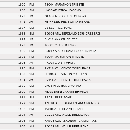
1990
PM
TS044 MARATHON TRIESTE
1988
SM
LI036 ATLETICA LIVORNO
1993
JM
GE002 A.S.D. C.U.S. GENOVA
1994
JM
MI077 CUS PRO PATRIA MILANO
1987
SM
BS521 FREE-ZONE
1988
SM
BG003 ATL. BERGAMO 1959 CREBERG
1994
JM
BL012 ANA ATL.FELTRE
1993
JM
TO001 C.U.S. TORINO
1990
PM
BO015 A.S.D. FRANCESCO FRANCIA
1991
PM
TS044 MARATHON TRIESTE
1993
JM
PR068 C.U.S. PARMA
1990
PM
PV110 ATL. CENTO TORRI PAVIA
1983
SM
LU100 ATL. VIRTUS CR LUCCA
1994
JM
PV110 ATL. CENTO TORRI PAVIA
1980
SM
LI036 ATLETICA LIVORNO
1990
PM
MI095 DAINI CARATE BRIANZA
1981
SM
BS521 FREE-ZONE
1979
SM
AN010 S.E.F. STAMURA ANCONA A.S.D.
1992
PM
TV338 ATLETICA MOGLIANO
1994
JM
BG223 ATL. VALLE BREMBANA
1992
PM
RM053 C.S. AERONAUTICA MILITARE
1996
AM
BG223 ATL. VALLE BREMBANA