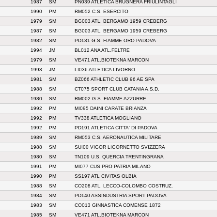
1987
SM
PN039 ATLETICA BRUGNERA FRIULINTAGLI
1990
PM
RM052 C.S. ESERCITO
1979
SM
BG003 ATL. BERGAMO 1959 CREBERG
1987
SM
BG003 ATL. BERGAMO 1959 CREBERG
1982
SM
PD131 G.S. FIAMME ORO PADOVA
1994
JM
BL012 ANA ATL.FELTRE
1979
SM
VE471 ATL.BIOTEKNA MARCON
1993
JM
LI036 ATLETICA LIVORNO
1981
SM
BZ066 ATHLETIC CLUB 96 AE SPA
1988
SM
CT075 SPORT CLUB CATANIA A.S.D.
1980
SM
RM002 G.S. FIAMME AZZURRE
1992
PM
MI095 DAINI CARATE BRIANZA
1992
PM
TV338 ATLETICA MOGLIANO
1992
PM
PD191 ATLETICA CITTA' DI PADOVA
1989
SM
RM053 C.S. AERONAUTICA MILITARE
1988
SM
SUI00 VIGOR LIGORNETTO SVIZZERA
1980
SM
TN109 U.S. QUERCIA TRENTINGRANA
1991
PM
MI077 CUS PRO PATRIA MILANO
1990
PM
SS197 ATL CIVITAS OLBIA
1988
SM
CO208 ATL. LECCO-COLOMBO COSTRUZ.
1984
SM
PD140 ASSINDUSTRIA SPORT PADOVA
1983
SM
CO013 GINNASTICA COMENSE 1872
1985
SM
VE471 ATL.BIOTEKNA MARCON