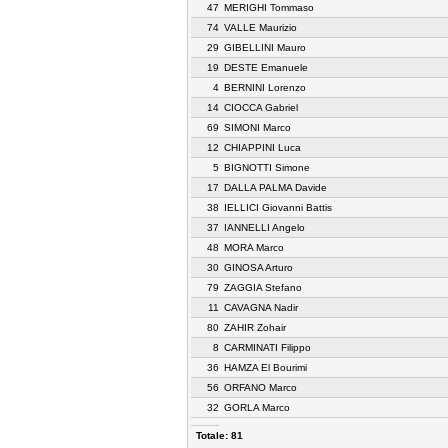
47
MERIGHI Tommaso
74
VALLE Maurizio
29
GIBELLINI Mauro
19
DESTE Emanuele
4
BERNINI Lorenzo
14
CIOCCA Gabriel
69
SIMONI Marco
12
CHIAPPINI Luca
5
BIGNOTTI Simone
17
DALLA PALMA Davide
38
IELLICI Giovanni Battis
37
IANNELLI Angelo
48
MORA Marco
30
GINOSA Arturo
79
ZAGGIA Stefano
11
CAVAGNA Nadir
80
ZAHIR Zohair
8
CARMINATI Filippo
36
HAMZA El Bourimi
56
ORFANO Marco
32
GORLA Marco
Totale: 81