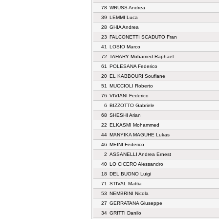
78
WRUSS Andrea
39
LEMMI Luca
28
GHIA Andrea
23
FALCONETTI SCADUTO Fran
41
LOSIO Marco
72
TAHARY Mohamed Raphael
61
POLESANA Federico
20
EL KABBOURI Soufiane
51
MUCCIOLI Roberto
76
VIVIANI Federico
6
BIZZOTTO Gabriele
68
SHESHI Arian
22
ELKASMI Mohammed
44
MANYIKA MAGUHE Lukas
46
MEINI Federico
2
ASSANELLI Andrea Ernest
40
LO CICERO Alessandro
18
DEL BUONO Luigi
71
STIVAL Mattia
53
NEMBRINI Nicola
27
GERRATANA Giuseppe
34
GRITTI Danilo