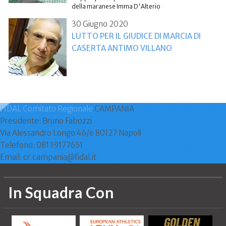
della maranese Imma D'Alterio
30 Giugno 2020
LUTTO PER IL GIUDICE DI MARCIA DI
CASERTA ANTIMO VILLANO
FIDAL Comitato Regionale
CAMPANIA
Presidente: Bruno Fabozzi
Via Alessandro Longo 46/e 80127 Napoli
Telefono: 081 19177651
Email: cr.campania@fidal.it
In Squadra Con