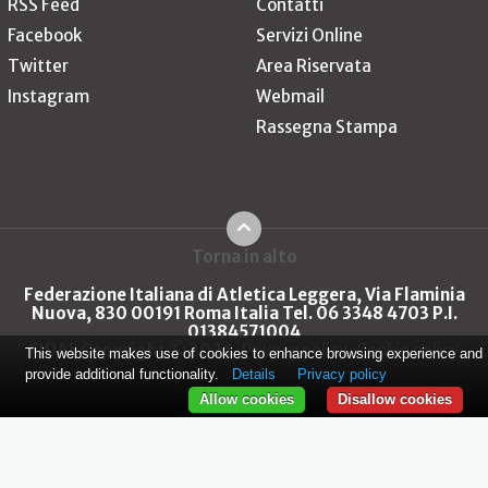
RSS Feed
Contatti
Facebook
Servizi Online
Twitter
Area Riservata
Instagram
Webmail
Rassegna Stampa
Torna in alto
Federazione Italiana di Atletica Leggera, Via Flaminia
Nuova, 830 00191 Roma Italia Tel. 06 3348 4703 P.I.
01384571004
FIDAL Copyright © 2026
Privacy policy
Cookie policy
This website makes use of cookies to enhance browsing experience and
provide additional functionality.
Details
Privacy policy
Allow cookies
Disallow cookies