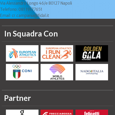
Via Alessandro Longo 46/e 80127 Napoli
Telefono: 081 19177651
Email: cr.campania@fidal.it
In Squadra Con
Partner