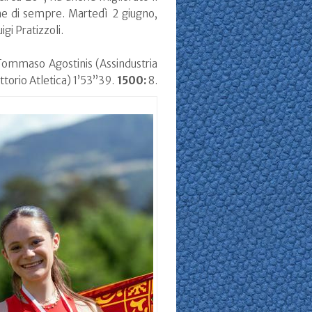
iane di sempre. Martedì 2 giugno,
gi Pratizzoli.
Tommaso Agostinis (Assindustria
torio Atletica) 1’53”39.
1500:
8.