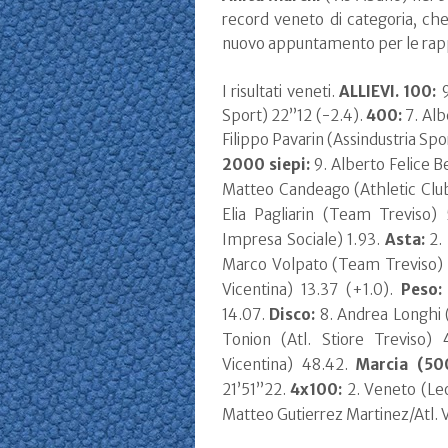
record veneto di categoria, che 
nuovo appuntamento per le rappre
I risultati veneti.
ALLIEVI. 100:
9
Sport) 22”12 (-2.4).
400:
7. Alb
Filippo Pavarin (Assindustria Spo
2000 siepi:
9. Alberto Felice B
Matteo Candeago (Athletic Club
Elia Pagliarin (Team Treviso
Impresa Sociale) 1.93.
Asta:
2. 
Marco Volpato (Team Treviso) 
Vicentina) 13.37 (+1.0).
Peso:
14.07.
Disco:
8. Andrea Longhi (
Tonion (Atl. Stiore Treviso)
Vicentina) 48.42.
Marcia (50
21’51”22.
4x100:
2. Veneto (Leo
Matteo Gutierrez Martinez/Atl. V