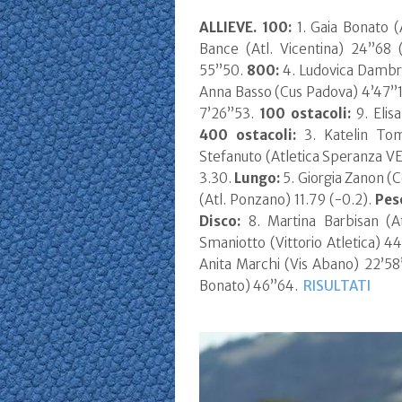
ALLIEVE. 100:
1.
Gaia Bonato (A
Bance (Atl. Vicentina) 24”68 
55”50.
800:
4. Ludovica Dambru
Anna Basso (Cus Padova) 4’47”
7’26”53.
100 ostacoli:
9. Elis
400 ostacoli:
3. Katelin Tom
Stefanuto (Atletica Speranza VE
3.30.
Lungo:
5. Giorgia Zanon (C
(Atl. Ponzano) 11.79 (-0.2).
Pes
Disco:
8. Martina Barbisan (A
Smaniotto (Vittorio Atletica) 4
Anita Marchi (Vis Abano) 22’5
Bonato) 46”64.
RISULTATI