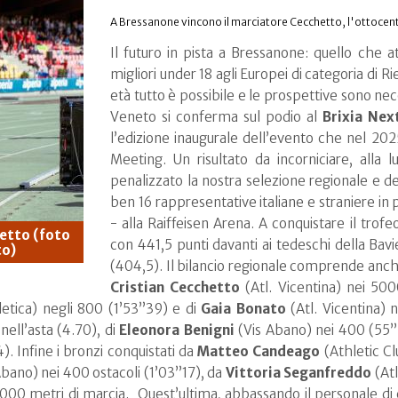
A Bressanone vincono il marciatore Cecchetto, l'ottocent
Il futuro in pista a Bressanone: quello che 
migliori under 18 agli Europei di categoria di R
età tutto è possibile e le prospettive sono nec
Veneto si conferma sul podio al
Brixia Nex
l’edizione inaugurale dell’evento che nel 2025
Meeting. Un risultato da incorniciare, alla 
penalizzato la nostra selezione regionale e d
ben 16 rappresentative italiane e straniere i
- alla Raiffeisen Arena. A conquistare il trof
hetto (foto
con 441,5 punti davanti ai tedeschi della Bav
to)
(404,5). Il bilancio regionale comprende anche 1
Cristian Cecchetto
(Atl. Vicentina) nei 500
letica) negli 800 (1’53”39) e di
Gaia Bonato
(Atl. Vicentina) n
nell’asta (4.70), di
Eleonora Benigni
(Vis Abano) nei 400 (55”
. Infine i bronzi conquistati da
Matteo Candeago
(Athletic Cl
bano) nei 400 ostacoli (1’03”17), da
Vittoria Seganfreddo
(Atl
000 metri di marcia. Quest’ultima, abbassando il personale di c