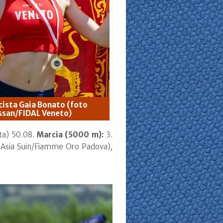
cista Gaia Bonato (foto
ssan/FIDAL Veneto)
ta) 50.08.
Marcia (5000 m):
3.
, Asia Suin/Fiamme Oro Padova),