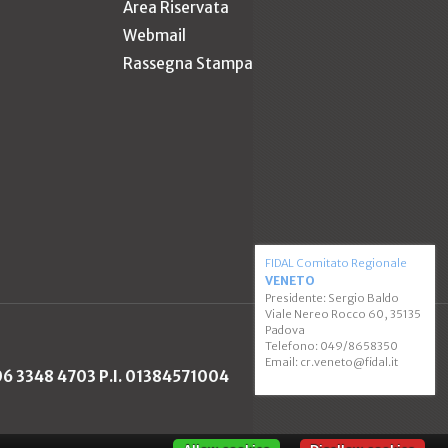
Area Riservata
Webmail
Rassegna Stampa
FIDAL Comitato Regionale
VENETO
Presidente: Sergio Baldo
Viale Nereo Rocco 60, 35135
Padova
Telefono: 049/8658350
Email: cr.veneto@fidal.it
 06 3348 4703 P.I. 01384571004