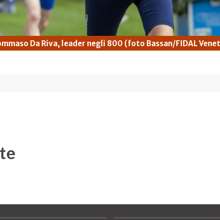
mmaso Da Riva, leader negli 800 (foto Bassan/FIDAL Vene
te