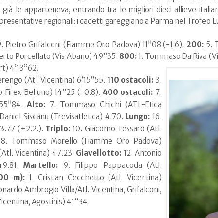
già le apparteneva, entrando tra le migliori dieci allieve ital
sentative regionali: i cadetti gareggiano a Parma nel Trofeo Lui
. Pietro Grifalconi (Fiamme Oro Padova) 11”08 (-1.6).
200:
5. 
erto Porcellato (Vis Abano) 49”35.
800:
1. Tommaso Da Riva (Vit
rt) 4’13”62.
erengo (Atl. Vicentina) 6’15”55.
110 ostacoli:
3.
 Firex Belluno) 14”25 (-0.8).
400 ostacoli:
7.
) 55”84.
Alto:
7. Tommaso Chichi (ATL-Etica
Daniel Siscanu (Trevisatletica) 4.70.
Lungo:
16.
3.77 (+2.2.).
Triplo:
10. Giacomo Tessaro (Atl.
8. Tommaso Morello (Fiamme Oro Padova)
Atl. Vicentina) 47.23.
Giavellotto:
12. Antonio
 49.81.
Martello:
9. Filippo Pappacoda (Atl.
00 m):
1. Cristian Cecchetto (Atl. Vicentina)
nardo Ambrogio Villa/Atl. Vicentina, Grifalconi,
icentina, Agostinis) 41”34.