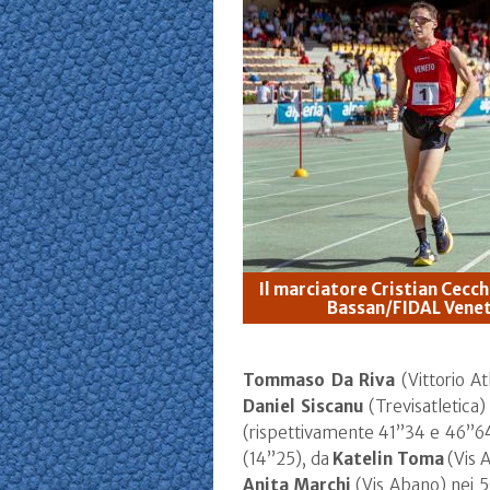
Il marciatore Cristian Cecc
Bassan/FIDAL Vene
Tommaso Da Riva
(Vittorio At
Daniel Siscanu
(Trevisatletica) 
(rispettivamente 41”34 e 46”64)
(14”25), da
Katelin Toma
(Vis A
Anita Marchi
(Vis Abano) nei 5