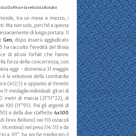
ista Da Riva e la velocista Bonato
attende, tra un mese e mezzo, i
ieti. Ma non solo, perché a questa
essariamente di lunga portata. Il
t Gen
, dopo essersi aggiudicato
 ha raccolto l’eredità del Brixia
luce di alcuni forfait che hanno
ella forza della concorrenza, con
n pista oggi - domenica 31 maggio
eo è la selezione della Lombardia
iera (412,5) e appunto al Veneto
1 medaglie individuali: gli ori di
0 metri di marcia (21’51”22), di
ei 100 (11”95). Poi gli argenti di
50) e della due staffette
4x100
ub Firex Belluno) nei 110 ostacoli
. Vicentina) nel peso (14.51) e da
irca 20”, ha anche migliorato il