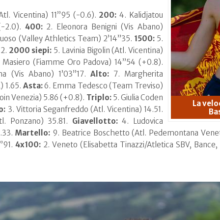
tl. Vicentina) 11”95 (-0.6).
200:
4. Kalidjatou
(-2.0).
400:
2. Eleonora Benigni (Vis Abano)
oso (Valley Athletics Team) 2’14”35.
1500:
5.
12.
2000 siepi:
5. Lavinia Bigolin (Atl. Vicentina)
a Masiero (Fiamme Oro Padova) 14”54 (+0.8).
a (Vis Abano) 1’03”17.
Alto:
7. Margherita
) 1.65.
Asta:
6. Emma Tedesco (Team Treviso)
oin Venezia) 5.86 (+0.8).
Triplo:
5. Giulia Coden
La velo
o:
3. Vittoria Seganfreddo (Atl. Vicentina) 14.51.
Ba
tl. Ponzano) 35.81.
Giavellotto:
4. Ludovica
4.33.
Martello:
9. Beatrice Boschetto (Atl. Pedemontana Vene
8”91.
4x100:
2. Veneto (Elisabetta Tinazzi/Atletica SBV, Bance