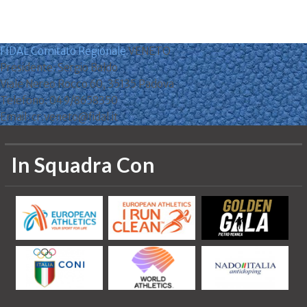
FIDAL Comitato Regionale
VENETO
Presidente: Sergio Baldo
Viale Nereo Rocco 60, 35135 Padova
Telefono: 049/8658350
Email: cr.veneto@fidal.it
In Squadra Con