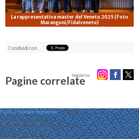
La rappresentativa master del Veneto 2025 (Foto
Marangoni/Fidalveneto)
Condividi con
Seguici su:
Pagine correlate
FIDAL Comitato Regionale
VENETO
Presidente: Sergio Baldo
Viale Nereo Rocco 60, 35135 Padova
Telefono: 049/8658350