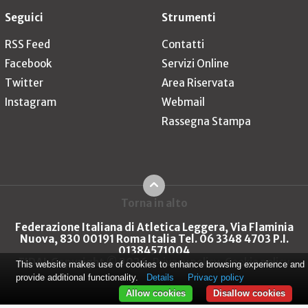
Seguici
Strumenti
RSS Feed
Contatti
Facebook
Servizi Online
Twitter
Area Riservata
Instagram
Webmail
Rassegna Stampa
Torna in alto
Federazione Italiana di Atletica Leggera, Via Flaminia
Nuova, 830 00191 Roma Italia Tel. 06 3348 4703 P.I.
01384571004
FIDAL Copyright © 2026
Privacy policy
Cookie policy
This website makes use of cookies to enhance browsing experience and
provide additional functionality.
Details
Privacy policy
Allow cookies
Disallow cookies