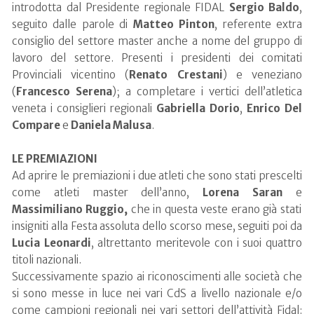
introdotta dal Presidente regionale FIDAL
Sergio Baldo
,
seguito dalle parole di
Matteo Pinton
, referente extra
consiglio del settore master anche a nome del gruppo di
lavoro del settore. Presenti i presidenti dei comitati
Provinciali vicentino (
Renato Crestani
) e veneziano
(
Francesco Serena
); a completare i vertici dell’atletica
veneta i consiglieri regionali
Gabriella Dorio
,
Enrico Del
Compare
e
Daniela Malusa
.
LE PREMIAZIONI
Ad aprire le premiazioni i due atleti che sono stati prescelti
come atleti master dell’anno,
Lorena Saran
e
Massimiliano Ruggio,
che in questa veste erano già stati
insigniti alla Festa assoluta dello scorso mese, seguiti poi da
Lucia Leonardi
, altrettanto meritevole con i suoi quattro
titoli nazionali.
Successivamente spazio ai riconoscimenti alle società che
si sono messe in luce nei vari CdS a livello nazionale e/o
come campioni regionali nei vari settori dell’attività Fidal: