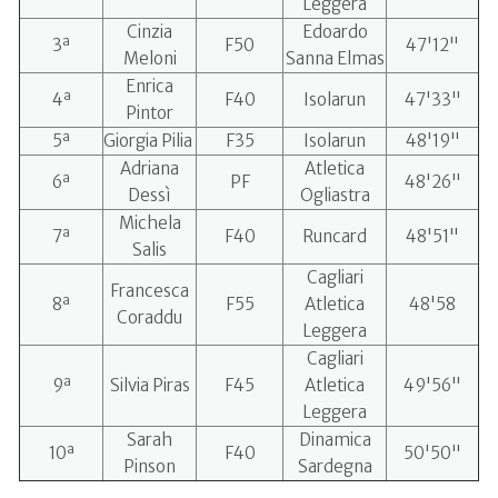
Leggera
Cinzia
Edoardo
3ª
F50
47'12"
Meloni
Sanna Elmas
Enrica
4ª
F40
Isolarun
47'33"
Pintor
5ª
Giorgia Pilia
F35
Isolarun
48'19"
Adriana
Atletica
6ª
PF
48'26"
Dessì
Ogliastra
Michela
7ª
F40
Runcard
48'51"
Salis
Cagliari
Francesca
8ª
F55
Atletica
48'58
Coraddu
Leggera
Cagliari
9ª
Silvia Piras
F45
Atletica
49'56"
Leggera
Sarah
Dinamica
10ª
F40
50'50"
Pinson
Sardegna