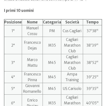
I primi 10 uomini
Posizione
Nome
Categoria
Società
Tempo
Manuel
1°
PM
Cus Cagliari
37'38"
Cossu
Cagliari
Francesco
2°
M35
Marathon
38'39"
Dejas
Club
Cagliari
Marco
3°
M45
Marathon
38'52"
Mattu
Club
Francesco
Ampa
4°
M45
39'25"
Pinna
Training
Giovanni
5°
M45
US Carisolo
39'35"
Romanello
Cagliari
Enrico
6°
M35
Marathon
40'05"
Picciau