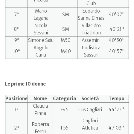
Club
Mario
Edoardo
7°
SM
40'07"
Lagana
Sanna Elmas
Nicola
Villacidro
8°
SM
40'21"
Sessini
Triathlon
9°
Simone Saiu
M50
Assemini
40'50"
Angelo
Podistica
10°
M40
40'57"
Canu
Sassari
Le prime 10 donne
Posizione
Nome
Categoria
Società
Tempo
Claudia
1ª
F45
Cus Cagliari
44'22"
Pinna
Cagliari
Roberta
2ª
F55
Atletica
47'03"
Ferru