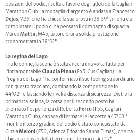
posizioni del podio, risolta a favore degli atleti della Cagliari
Marathon Club: la medaglia d'argento è andata a
Francesco
Dejas
,
M35, che ha chiuso la sua prova in
38'39"
, mentre a
completare il podio ci ha pensato il compagno di squadra
Marco
Mattu
,
M45, autore di una solida prestazione
cronometrata in
38'52"
.
La regina del Lago
Tra le donne, la scena è stata ancora una volta tutta per
l'intramontabile
Claudia Pinna
(F45, Cus Cagliari). La
"regina del Lago" ha confermato il suo feeling straordinario
con questo tracciato, dominando la competizione in
44'02"
e lasciando le rivali a distanza di sicurezza. Dietro la
primatista isolana, la corsa per il secondo posto ha
premiato l'esperienza di
Roberta
Ferru
(F55, Cagliari
Marathon Club), capace di fermare le lancette a
47'03"
mentre il terzo gradino del podio è stato conquistato da
Cinzia
Meloni
(F50, Atletica Edoardo Sanna Elmas), che ha
chiuso a ridosso della Ferru con il tempo di
47'12"
.