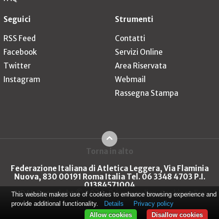
Seguici
Strumenti
RSS Feed
Contatti
Facebook
Servizi Online
Twitter
Area Riservata
Instagram
Webmail
Rassegna Stampa
Torna in alto
Federazione Italiana di Atletica Leggera, Via Flaminia
Nuova, 830 00191 Roma Italia Tel. 06 3348 4703 P.I.
01384571004
FIDAL Copyright © 2026
Privacy policy
Cookie policy
This website makes use of cookies to enhance browsing experience and
provide additional functionality.
Details
Privacy policy
Allow cookies
Disallow cookies