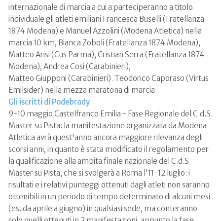
internazionale di marcia a cui a parteciperanno a titolo
individuale gli atleti emiliani Francesca Buselli (Fratellanza
1874 Modena) e Manuel Azzolini (Modena Atletica) nella
marcia 10 km, Bianca Zoboli (Fratellanza 1874 Modena),
Matteo Arisi (Cus Parma), Cristian Serra (Fratellanza 1874
Modena), Andrea Cosi (Carabinieri),
Matteo Giupponi (Carabinieri). Teodorico Caporaso (Virtus
Emilsider) nella mezza maratona di marcia.
Gli iscritti di Podebrady
9-10 maggio Castelfranco Emilia - Fase Regionale del C.d.S.
Master su Pista: la manifestazione organizzata da Modena
Atletica avrà quest'anno ancora maggiore rilevanza degli
scorsi anni, in quanto è stata modificato il regolamento per
la qualificazione alla ambita finale nazionale del C.d.S.
Master su Pista, che si svolgerà a Roma l'11-12 luglio: i
risultati e i relativi punteggi ottenuti dagli atleti non saranno
ottenibili in un periodo di tempo determinato di alcuni mesi
(es. da aprile a giugno) in qualsiasi sede, ma conteranno
solo quelli ottenuti in 2 manifestazioni, appunto la fase