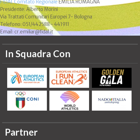
FIDAL Comitato Regionale
EMILIA ROMAGNA
Presidente: Alberto Morini
Via Trattati Comunitari Europei 7- Bologna
Telefono: 051/442588 - 441911
Email: cr.emiliar@fidal.it
In Squadra Con
Partner