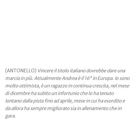
Col minimo per gli Europei di Rieti
e la prima posizione nel ranking in
Italia le probabilità di convocazione
sono altissime, che aspettative
avete?
(ANTONELLO)
Vincere il titolo italiano dovrebbe dare una
marcia in più. Attualmente Andrea è il 16° in Europa. Io sono
molto ottimista, è un ragazzo in continua crescita, nel mese
di dicembre ha subito un infortunio che lo ha tenuto
lontano dalla pista fino ad aprile, mese in cui ha esordito e
da allora ha sempre migliorato sia in allenamento che in
gara.