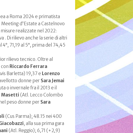
pea a Roma 2024 e primatista
 al Meeting d'Estate a Castelnovo
 misure realizzate nel 2022:
. Di rilievo anche la serie di altri
al 4°, 71,19 al 5°, prima del 74,45
or rilievo tecnico. Oltre al
e con
Riccardo Ferrara
vis Barletta) 19,37 e
Lorenzo
iavellotto donne per
Sara Jemai
ta o invernale fra il 2013 e il
 Masetti
(Atl. Lecco Colombo
 nel peso donne per
Sara
li
(Cus Parma); 48.15 nei 400
Giacobazzi
, alla sua prima gara
nani
(Atl. Reggio); 6,71 (+2,9)