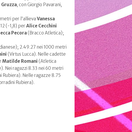
i Gruzza
, con Giorgio Pavarani,
metri per l'allieva
Vanessa
.12 (-1,8) per
Alice Cecchini
ecca Pecora
(Bracco Atletica);
dianese); 2.49.27 nei 1000 metri
ini
(Virtus Lucca). Nelle cadette
er
Matilde Romani
(Atletica
). Nei ragazzi 8.33 nei 60 metri
i Rubiera). Nelle ragazze 8.75
rradini Rubiera).