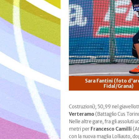
Sara Fantini (foto d'ar
Fidal/Grana)
Costruzioni); 50,99 nel giavello
Verteramo
(Battaglio Cus Torin
Nelle altre gare, fra gli assoluti
metri per
Francesco Camilli
(At
con la nuova maglia Lolliauto, dop