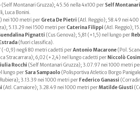
o
(Self Montanari Gruzza); 45.56 nella 4x100 per
Self Montanar
i, Luca Bonini.
) nei 100 metri per
Greta De Pietri
(Atl. Reggio); 58.49 nei 400 
a); 5.13.29 nei 1500 metri per
Caterina Filippi
(Atl. Reggio); 15
uendalina Pignatti
(Cus Genova); 5,81 (+1,5) nel lungo per
Reb
 Estrada
(fuori classifica).
7 (-0,9) negli 80 metri cadetti per
Antonio Macarone
(Pol. Scan
ica Stracarrara); 6,02 (+2,4) nel lungo cadetti per
Niccolò Cosim
iulia Rocchi
(Self Montanari Gruzza); 3.07.97 nei 1000 metri p
el lungo per
Sara Sampaolo
(Polisportiva Atletico Borgo Panigale
 Rubiera); 3.13.39 nei 1000 metri per
Federico Ganassi
(Corradin
i
(Atl. Camaiore); 3.28.49 nei 1000 metri per
Matilde Giusti
(Co