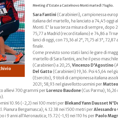
Meeting d'Estate a Castelnovo Monti martedì 7 luglio.
Sara Fantini
(Carabinieri), campionessa euro
italiana del martello, ha lanciato a 74,45 oggi
Monti. E' la sua terza misura di sempre, dopo 2
75,77 a Madrid (record italiano) e 74,86 a Trnava 
lanci di oggi, con 73,36 al 2°, 71,75 al 3°, 72,87 
finale.
Come previsto sono stati i lanci le gare di maggi
martello di Sara Fantini, anche il peso maschil
(Carabinieri) a 20,25,
Vincenzo D'Agostino
(A
chivio
Del Gatto
(Carabinieri) 19,36. Poi 45,64 nel g
(Esercito), 9 titoli di campionessa italiana assolu
2021; 58,93 nel giavellotto uomini per
Matteo
tto allievi 700 grammi per
Lorenzo Baudone
(Cus Parma); 16,26
o).
 uomini 10.96 (-2,2) nei 100 metri per
Blekand Yann Dausset N'Do
l. Pianura Bergamasca); 4.12.38 nei 1500 metri per
Alessandro 
o i 9 anni all'Aeronautica; 15.72 (-1,9) nei 110 hs per
Paolo Mag