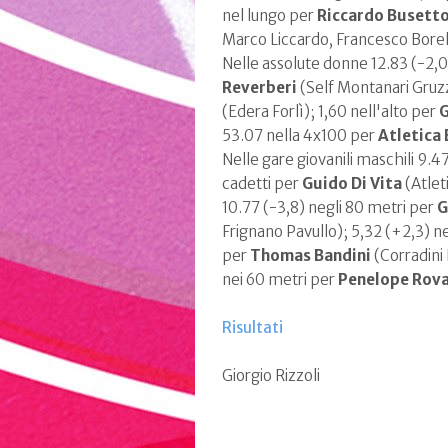
nel lungo per
Riccardo Busett
Marco Liccardo, Francesco Borell
Nelle assolute donne 12.83 (-2,0
Reverberi
(Self Montanari Gruzz
(Edera Forlì); 1,60 nell'alto per
G
53.07 nella 4x100 per
Atletica
Nelle gare giovanili maschili 9.4
cadetti per
Guido Di Vita
(Atlet
10.77 (-3,8) negli 80 metri per
G
Frignano Pavullo); 5,32 (+2,3) n
per
Thomas Bandini
(Corradini
nei 60 metri per
Penelope Rova
Risultati
Giorgio Rizzoli