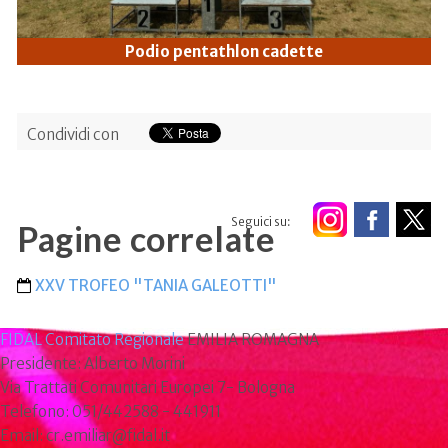
Podio pentathlon cadette
Condividi con
Seguici su:
Pagine correlate
XXV TROFEO "TANIA GALEOTTI"
FIDAL Comitato Regionale
EMILIA ROMAGNA
Presidente: Alberto Morini
Via Trattati Comunitari Europei 7- Bologna
Telefono: 051/442588 - 441911
Email: cr.emiliar@fidal.it