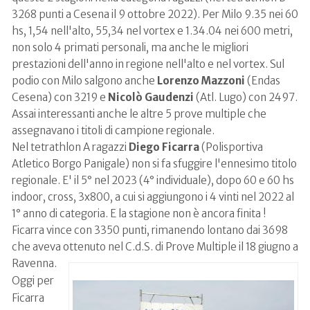
3268 punti a Cesena il 9 ottobre 2022). Per Milo 9.35 nei 60
hs, 1,54 nell'alto, 55,34 nel vortex e 1.34.04 nei 600 metri,
non solo 4 primati personali, ma anche le migliori
prestazioni dell'anno in regione nell'alto e nel vortex. Sul
podio con Milo salgono anche
Lorenzo Mazzoni
(Endas
Cesena) con 3219 e
Nicolò Gaudenzi
(Atl. Lugo) con 2497.
Assai interessanti anche le altre 5 prove multiple che
assegnavano i titoli di campione regionale.
Nel tetrathlon A ragazzi
Diego Ficarra
(Polisportiva
Atletico Borgo Panigale) non si fa sfuggire l'ennesimo titolo
regionale. E' il 5° nel 2023 (4° individuale), dopo 60 e 60 hs
indoor, cross, 3x800, a cui si aggiungono i 4 vinti nel 2022 al
1° anno di categoria. E la stagione non è ancora finita !
Ficarra vince con 3350 punti, rimanendo lontano dai 3698
che aveva ottenuto nel C.d.S. di Prove Multiple il 18 giugno a
Ravenna.
Oggi per
Ficarra