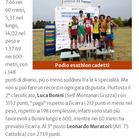
7.66 nei
60 metri,
5,33 nel
lungo,
14,02 nel
peso e
1.37.69
nei 600
metri, con
Podio esathlon cadetti
i 348
punti di divario, più o meno suddivisi fra le 4 specialità. Ma
non si può fare un record in ogni gara disputata. Piuttosto il
2° classificato,
Luca Bonini
(Self Montanari Gruzza) con
3152 punti, "paga" rispetto a Ficarra i 212 punti in meno nel
peso, rispetto ai 198 complessivi; infatti sono stati più
favorevoli a Bonini lungo e 600, mentre nei 60 metri ha
prevalso Ficarra. Al 3° posto
Leonardo Muratori
(Atl. 75
Cattolica) con 2739 punti.