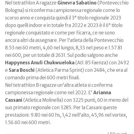
Nel tetrathlon A ragazze
Ginevra Sabatino
(Pontevecchio
Bologna) si riconferma campionessa regionale come lo
scorso anno e conquista quindi il 3° titolo regionale 2023
dopo quelli indoor e in totale fra 2022 e 2023 è il 6° titolo
regionale conquistato e come per Ficarra, ce ne sono
ancora altri da assegnare. Per l'atleta della Pontevecchio
8.53 nei 60 metri, 4,60 nel lungoi, 8,33 nel peso e 1.57.81
nei 600, per un totale di 2631. Sul podio salgono anche
Happyness Anuli Chukwueloka
(Atl. 85 Faenza) con 2492
e
Sara Boschi
(Atletica Parma Sprint) con 2484, che era al
comando prima dei 600 metri finali.
Nel tetrathlon B ragazze un'altra atleta si conferma
campionessa regionale come nel 2022. E'
Arianna
Cassani
(Atletica Molinella) con 3225 punti, 60 in meno del
suo primato regionale con 3285. Per la Cassani queste
prestazioni: 9.80 nei 60 hs, 1,42 nell'alto, 45,96 nel vortex,
1.56.60 nei 600 metri.