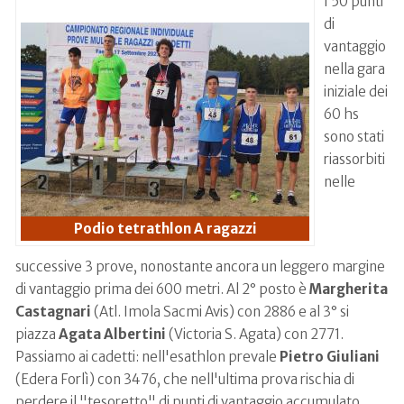
I 50 punti
di
vantaggio
nella gara
iniziale dei
60 hs
sono stati
riassorbiti
nelle
Podio tetrathlon A ragazzi
successive 3 prove, nonostante ancora un leggero margine
di vantaggio prima dei 600 metri. Al 2° posto è
Margherita
Castagnari
(Atl. Imola Sacmi Avis) con 2886 e al 3° si
piazza
Agata Albertini
(Victoria S. Agata) con 2771.
Passiamo ai cadetti: nell'esathlon prevale
Pietro Giuliani
(Edera Forlì) con 3476, che nell'ultima prova rischia di
perdere il "tesoretto" di punti di vantaggio accumulato