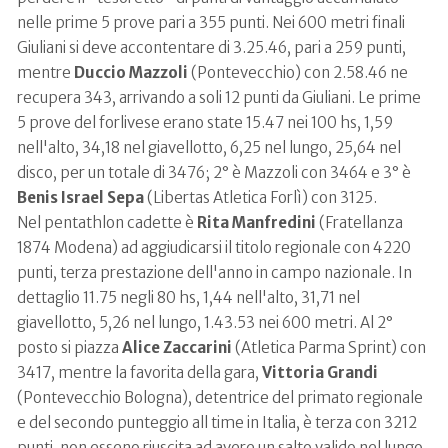
nelle prime 5 prove pari a 355 punti. Nei 600 metri finali
Giuliani si deve accontentare di 3.25.46, pari a 259 punti,
mentre
Duccio Mazzoli
(Pontevecchio) con 2.58.46 ne
recupera 343, arrivando a soli 12 punti da Giuliani. Le prime
5 prove del forlivese erano state 15.47 nei 100 hs, 1,59
nell'alto, 34,18 nel giavellotto, 6,25 nel lungo, 25,64 nel
disco, per un totale di 3476; 2° è Mazzoli con 3464 e 3° è
Benis Israel Sepa
(Libertas Atletica Forlì) con 3125.
Nel pentathlon cadette è
Rita Manfredini
(Fratellanza
1874 Modena) ad aggiudicarsi il titolo regionale con 4220
punti, terza prestazione dell'anno in campo nazionale. In
dettaglio 11.75 negli 80 hs, 1,44 nell'alto, 31,71 nel
giavellotto, 5,26 nel lungo, 1.43.53 nei 600 metri. Al 2°
posto si piazza
Alice Zaccarini
(Atletica Parma Sprint) con
3417, mentre la favorita della gara,
Vittoria Grandi
(Pontevecchio Bologna), detentrice del primato regionale
e del secondo punteggio all time in Italia, è terza con 3212
punti, non esseno riuscita ad avere un salto valido nel lungo,