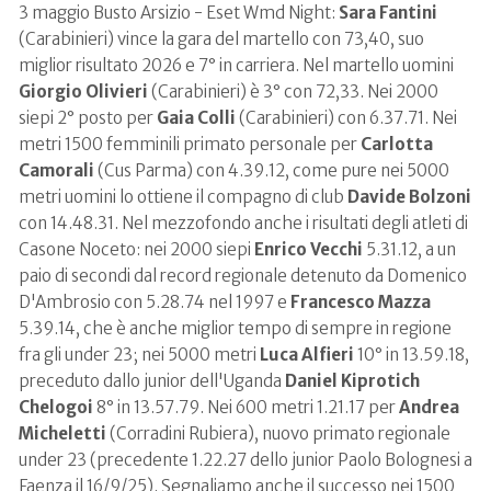
3 maggio Busto Arsizio - Eset Wmd Night:
Sara Fantini
(Carabinieri) vince la gara del martello con 73,40, suo
miglior risultato 2026 e 7° in carriera. Nel martello uomini
Giorgio Olivieri
(Carabinieri) è 3° con 72,33. Nei 2000
siepi 2° posto per
Gaia Colli
(Carabinieri) con 6.37.71. Nei
metri 1500 femminili primato personale per
Carlotta
Camorali
(Cus Parma) con 4.39.12, come pure nei 5000
metri uomini lo ottiene il compagno di club
Davide Bolzoni
con 14.48.31. Nel mezzofondo anche i risultati degli atleti di
Casone Noceto: nei 2000 siepi
Enrico Vecchi
5.31.12, a un
paio di secondi dal record regionale detenuto da Domenico
D'Ambrosio con 5.28.74 nel 1997 e
Francesco Mazza
5.39.14, che è anche miglior tempo di sempre in regione
fra gli under 23; nei 5000 metri
Luca Alfieri
10° in 13.59.18,
preceduto dallo junior dell'Uganda
Daniel Kiprotich
Chelogoi
8° in 13.57.79. Nei 600 metri 1.21.17 per
Andrea
Micheletti
(Corradini Rubiera), nuovo primato regionale
under 23 (precedente 1.22.27 dello junior Paolo Bolognesi a
Faenza il 16/9/25). Segnaliamo anche il successo nei 1500