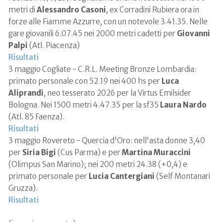
metri di
Alessandro Casoni
, ex Corradini Rubiera ora in
forze alle Fiamme Azzurre, con un notevole 3.41.35. Nelle
gare giovanili 6.07.45 nei 2000 metri cadetti per
Giovanni
Palpi
(Atl. Piacenza)
Risultati
3 maggio Cogliate - C.R.L. Meeting Bronze Lombardia:
primato personale con 52.19 nei 400 hs per
Luca
Aliprandi
, neo tesserato 2026 per la Virtus Emilsider
Bologna. Nei 1500 metri 4.47.35 per la sf35
Laura Nardo
(Atl. 85 Faenza).
Risultati
3 maggio Rovereto - Quercia d'Oro: nell'asta donne 3,40
per
Siria Bigi
(Cus Parma) e per
Martina Muraccini
(Olimpus San Marino); nei 200 metri 24.38 (+0,4) e
primato personale per
Lucia Cantergiani
(Self Montanari
Gruzza).
Risultati