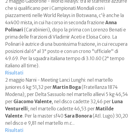
2 maggio Gaborone - World Realys: tra le staffette azzurre
che si qualificano per i Campionati Mondiali con i
piazzamenti nelle World Relays in Botswana, c'è anche la
4x400 mista, in cui ha corso in seconda frazione
Anna
Polinari
(Carabinieri), dopo la prima con Lorenzo Benati e
prima delle frarzioni di Vladimir Aceti e Eloisa Coiro. La
Polinari è autrice di una buonissima frazione, in cui recupera
posizioni dal 6° al 3° posto e con un crono "ufficiale" di
49.69. Per la squadra italiana tempo di 3.10.60 (2° tempo
italiano all time).
Risultati
2 maggio Narni - Meeting Lanci Lunghi: nel martello
juniores 6 kg 51,32 per
Martin Boga
(Fratellanza 1874
Modena); per Delta Sassuolo nel martello allievi 5 kg 46,54
per
Giacomo Valente
, nel disco cadette 32,46 per
Luna
Venturelli
; nel martello cadette 46,53 per
Matilde
Valente
. Per la master sf40
Sara Bonora
(Atl. Lugo) 30,20
nel disco e 9,81 nel martello m.c..
Risultati