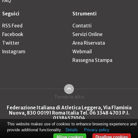
FAQ
Seguici
Strumenti
RSS Feed
Contatti
Facebook
Servizi Online
Twitter
Area Riservata
Instagram
Webmail
Rassegna Stampa
Torna in alto
Federazione Italiana di Atletica Leggera, Via Flaminia
Nuova, 830 00191 Roma Italia Tel. 06 3348 4703 P.I.
01384571004
FIDAL Copyright © 2026
Privacy policy
Cookie policy
This website makes use of cookies to enhance browsing experience and
provide additional functionality.
Details
Privacy policy
Allow cookies
Disallow cookies