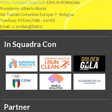
FIDAL Comitato Regionale
EMILIA ROMAGNA
Presidente: Alberto Morini
Via Trattati Comunitari Europei 7- Bologna
Telefono: 051/442588 - 441911
Email: cr.emiliar@fidal.it
In Squadra Con
Partner